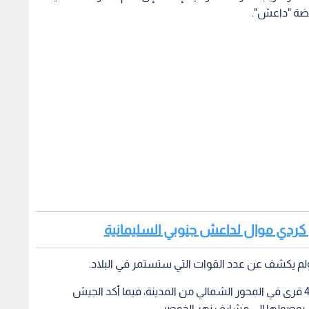
كردي موال لداعش جنوبي السليمانية
 ولم يكشف عن عدد القوات التي ستستمر في البلاد.
هذا وأعلنت قيادة عمليات معركة الموصل استعادة 4 قرى في المحور الشمالي من المدينة، فيما أكد الجيش
وصولها إلى مشارف نهر الخوصر.
 بحري متعدد
أسوشيتد برس: البنتاغون يزيل 4