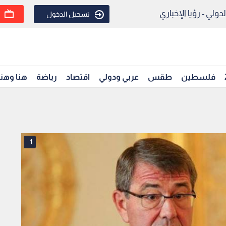
ولي - رؤيا الإخباري
تسجيل الدخول
فلسطين
طقس
عربي ودولي
اقتصاد
رياضة
هنا وهن
1