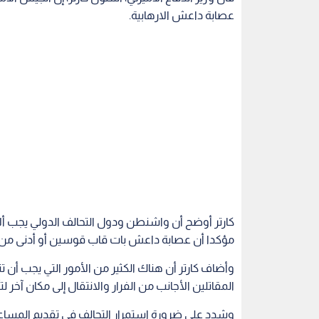
عصابة داعش الارهابية.
كارتر أوضح أن واشنطن ودول التحالف الدولي يجب ألا
مؤكدا أن عصابة داعش بات قاب قوسين أو أدنى من 
وأضاف كارتر أن هناك الكثير من الأمور التي يجب أ
المقاتلين الأجانب من الفرار والانتقال إلى مكان آخر ل
وشدد على ضرورة استمرار التحالف في تقديم المساعد
وحرس الحدود لتأمين المناطق التي استعيدت من ق