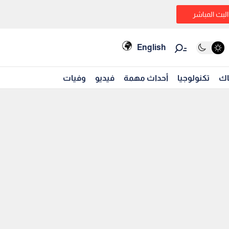
البث المباشر
English
اك
تكنولوجيا
أحداث مهمة
فيديو
وفيات