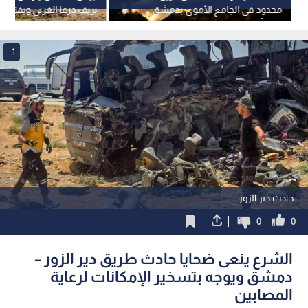
محدود في الجامع الأموي بدمشق
بريف درعا الغربي ويفتش م
دون أضرار
1
حادث دير الزور
0
0
الشرع ينعى ضحايا حادث طريق دير الزور –
دمشق ويوجه بتسخير الإمكانات لرعاية
المصابين