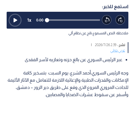
استمع للخبر:
1
x
0:00
ملاحظة: النص المسموع ناتج عن نظام آلي
نشر :
2:39 2026/7/26
|
عربي دولي
عبر الرئيس السوري عن بالغ حزنه وتعازيه لأسر الفقدى
وجه الرئيس السوري،أحمد الشرع، يوم السبت بتسخير كافة
الإمكانات والقدرات الطبية والإغاثية اللازمة للتعامل مع الآثار الأليمة
للحادث المروري المروع الذي وقع على طريق دير الزور – دمشق،
وأسفر عن سقوط عشرات الضحايا والمصابين.