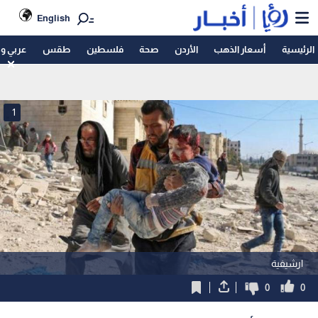
English
الرئيسية
أسعار الذهب
الأردن
صحة
فلسطين
طقس
عربي و
1
ارشيفية
0
0