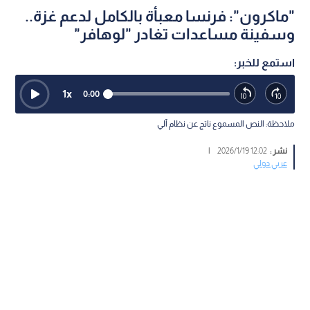
"ماكرون": فرنسا معبأة بالكامل لدعم غزة..
وسفينة مساعدات تغادر "لوهافر"
استمع للخبر:
1
x
0:00
ملاحظة: النص المسموع ناتج عن نظام آلي
نشر :
12:02 2026/1/19
|
عربي دولي