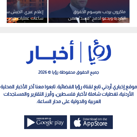
ماكرون يرحب بمرسوم الحقوق
إعلام عبري: الجيش س
الكردية ويدعو لدمج "قسد" ضمن
ساعات عمليات جنوبي قطا
سوريا موحدة
وستسمع أصوات انفجارات
قوية
جميع الحقوق محفوظة رؤيا © 2026
موقع إخباري أردني تابع لقناة رؤيا الفضائية. تابعوا معنا آخر الأخبار المحلية
الأردنية، تغطيات شاملة لأخبار فلسطين، وأبرز التقارير والمستجدات
العربية والدولية على مدار الساعة.