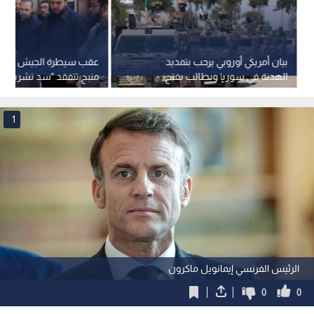
بيان أمريكي أوروبي يرحب بتمديد
عقب سيطرة الجيش السوري
الهدنة في سوريا ويطالب بفتح
منبج تتفقد "سد تشرين" ل
ممرات إنسانية
الواقع الفني
1
الرئيس الفرنسي إيمانويل ماكرون
0
0