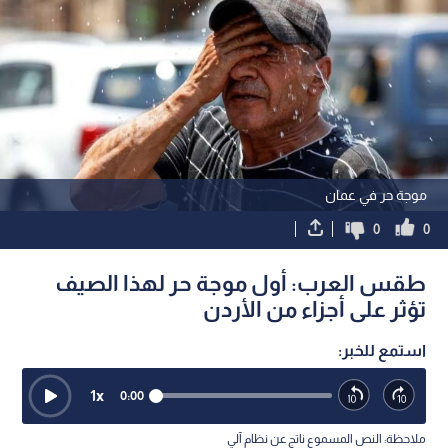
موجة حر في عمان
0
0
طقس العرب: أول موجة حر لهذا الصيف
تؤثر على أجزاء من الأردن
استمع للخبر:
1
x
0:00
ملاحظة: النص المسموع ناتج عن نظام آلي