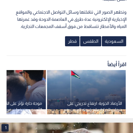
وتظهر الصور التي تناقلتها وسائل التواصل الاجتماعي والمواقع
الإخبارية الإلكترونية عدة طرق في العاصمة الدوحة وقد غمرتها
المياه والأمطار تتساقط من فوق أسقف المجمعات التجارية.
السعودية
الطقس
قطر
اقرأ أيضاً
الأرصاد الجوية: ارتفاع تدريجي على
موجة حارة تؤثر على الأردن
درجات الحرارة يبلغ ذروته السبت مع
الأسبوع وتحذيرات من ال
استمرار الأجواء الحارة حتى الاثنين
المباشر للشمس
1