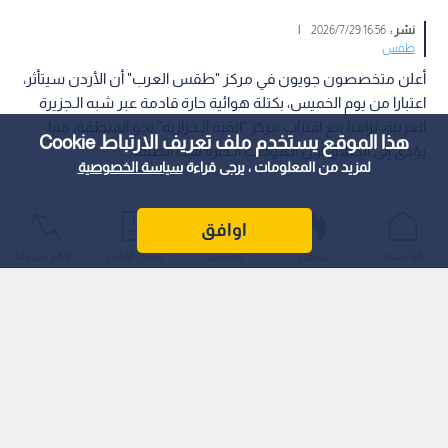
نشر :
16:56 2026/7/29
|
طقس
أعلن متخصصون جويون في مركز "طقس العرب" أن الأردن سيتأثر،
اعتبارا من يوم الخميس، بكتلة هوائية حارة قادمة عبر شبه الـجزيرة
العربية، تزامنا مع اقتراب مركز "القبة الـحرارية" نحو المنطقة، مما
هذا الموقع يستخدم ملف تعريف الارتباط Cookie
يؤدي إلى انطلاق أول الـموجات الـحارة لهذا الصيف.
لمزيد من المعلومات ، يرجى قراءة
سياسة الخصوصية
اوافق
الرئيسية
عواجل
المباشر
أحدث الأخبار
الأكثر شيوعًا