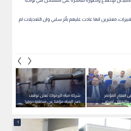
الميدان للإطلاع وبصورة مباشرة على المشاكل التي تواجه
يرات، معتبرين انها عادت عليهم بأثر سلبي وان التعديلات لم
 افتتاح المؤتمر
شركة مياه اليرموك تعلن توقف
إدارة 
 والتفاؤل لمرضى
ضخ المياه مؤقتا عن منطقة دوقرا
تعلن 
 إربد
بإربد
المسائ
1