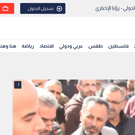
ولي - رؤيا الإخباري
تسجيل الدخول
فلسطين
طقس
عربي ودولي
اقتصاد
رياضة
هنا وهن
1