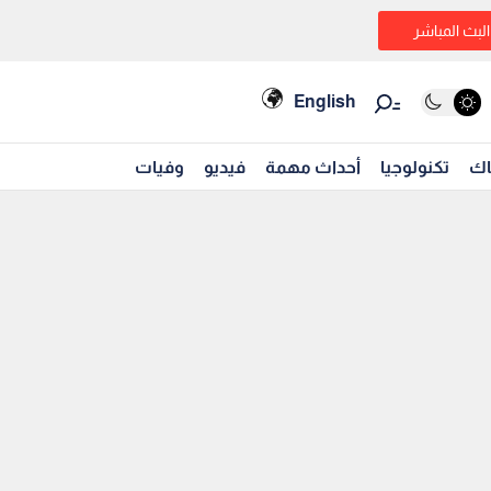
البث المباشر
English
اك
تكنولوجيا
أحداث مهمة
فيديو
وفيات