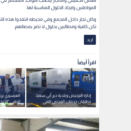
العمل الحقيقي والانجاز يتطلب التواجد المستمر في 
المواطنين وايجاد الحلول المناسبة لها.
وكان تجار داخل المجمع وفي محيطه انتقدوا هذه التغي
تكن كافية ومطالبين بحلول لا تضر بمصالهم.
اربد
اقرأ أيضاً
طريق عمان-
إدارة الترخيص وبلدية دير أبي سعيد
العيسوي يرعى
 الإسمنتية
تطلقان خدمات الفحص الفني
الطبي "الأمل
المسائي الأحد
السرطان" في