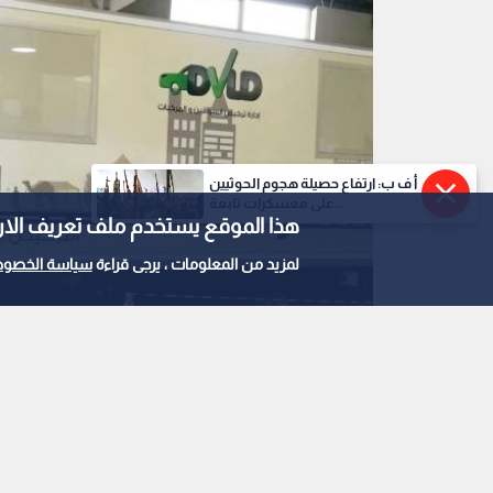
أ ف ب: ارتفاع حصيلة هجوم الحوثيين
على معسكرات تابعة...
هذا الموقع يستخدم ملف تعريف الارتباط e
لمزيد من المعلومات ، يرجى قراءة
سياسة الخصوص
الترخيص المسائي في إربد
0
0
ترخيص السواقين تنفذ