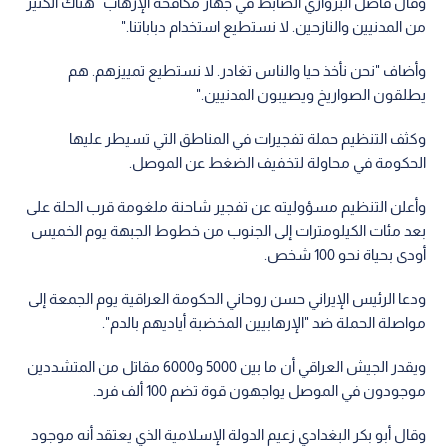
وقال فاضل البرواري الضابط في جهاز مكافحة الإرهاب "هناك الكثير
من المدنيين والنازحين. لا نستطيع استخدام دباباتنا."
وأضاف "نحن نأخذ حيا والناس تغادر. لا نستطيع تمييزهم. هم
يطلقون الصواريخ ويصيبون المدنيين."
وكثف التنظيم حملة تفجيرات في المناطق التي تسيطر عليها
الحكومة في محاولة لتخفيف الضغط عن الموصل.
وأعلن التنظيم مسؤوليته عن تفجير شاحنة ملغومة قرب الحلة على
بعد مئات الكيلومترات إلى الجنوب من خطوط الجبهة يوم الخميس
أودى بحياة نحو 100 شخص.
ودعا الرئيس الإيراني حسن روحاني الحكومة العراقية يوم الجمعة إلى
مواصلة الحملة ضد "الإرهابيين المخضبة أياديهم بالدم".
ويقدر الجيش العراقي أن ما بين 5000 و6000 مقاتل من المتشددين
موجودون في الموصل يواجهون قوة تضم 100 ألف فرد.
وقال أبو بكر البغدادي زعيم الدولة الإسلامية الذي يعتقد أنه موجود