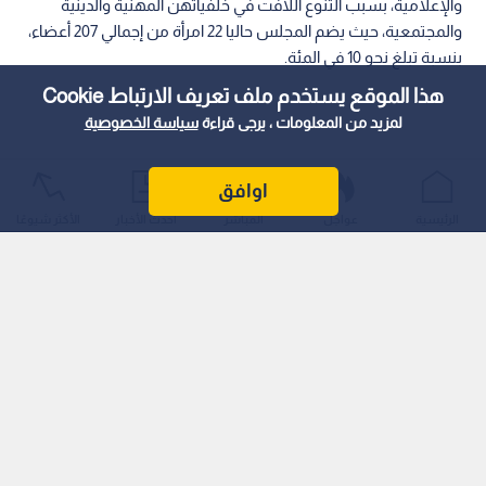
والإعلامية، بسبب التنوع اللافت في خلفياتهن المهنية والدينية
والمجتمعية، حيث يضم المجلس حاليا 22 امرأة من إجمالي 207 أعضاء،
بنسبة تبلغ نحو 10 في المئة.
هذا الموقع يستخدم ملف تعريف الارتباط Cookie
لمزيد من المعلومات ، يرجى قراءة
سياسة الخصوصية
اوافق
الرئيسية
عواجل
المباشر
أحدث الأخبار
الأكثر شيوعًا
وتعد هذه النسبة قريبة جدا من نسبة تمثيل النساء في آخر مجلس
شعب انتخب في عهد الأسد عام 2024، والتي بلغت حينئذ 9.6 في
المئة، في حين تحاول السلطات المنوطة بإدارة المرحلة الانتقالية
إظهار التنوع داخل الممؤسسة التشريعية.