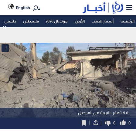
English
الرئيسية
أسعار الذهب
الأردن
مونديال 2026
فلسطين
طقس
1
بلدة تلعفر القريبة من الموصل
0
0