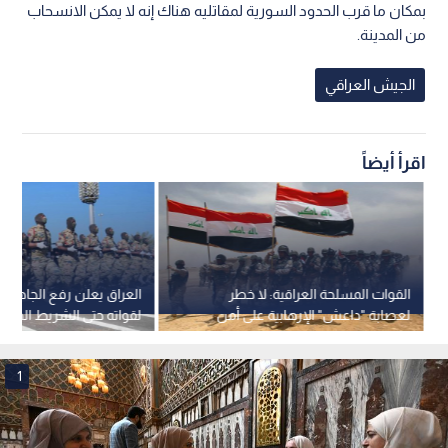
بمكان ما قرب الحدود السورية لمقاتليه هناك إنه لا يمكن الانسحاب
من المدينة.
الجيش العراقي
اقرأ أيضاً
القوات المسلحة العراقية: لا خطر
العراق يعلن رفع الجاهزية ا
لعصابة "داعش" الإرهابية على أمن
لقواته حتى الشريط الحدو
البلاد والحدود مؤمنة بالكامل
1