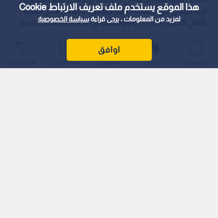
هذا الموقع يستخدم ملف تعريف الارتباط Cookie
الدور النهائي التي شهدت حضورا جماهيريا لافتا من محبي اللعبة
لمزيد من المعلومات ، يرجى قراءة
سياسة الخصوصية
وأهالي اللاعبين الذين آزروا مواهبهم من مدرجات الصالة الرياضية.
اوافق
الرئيسية
عواجل
المباشر
أحدث الأخبار
الأكثر شيوعًا
حسم اللقب والترتيب النهائي
وبهذا الانتصار الهام، حسم اتحاد عمان سلسلة النهائي لصالحه
بمجموع (3-1)، ليظفر بالمركز الأول ويعتلي منصة التتويج رافعا
الكأس الغالية، فيما جاء فريق الأرثوذكسي في المركز الثاني