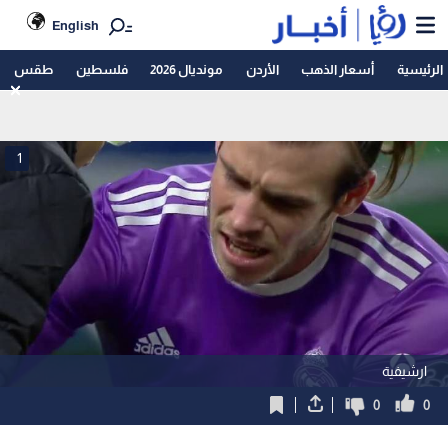
English
الرئيسية
أسعار الذهب
الأردن
مونديال 2026
فلسطين
طقس
1
ارشيفية
0
0