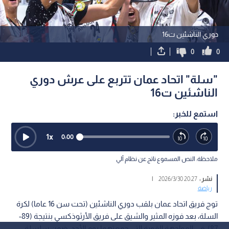
دوري الناشئين ت16
0
0
"سلة" اتحاد عمان تتربع على عرش دوري
الناشئين ت16
استمع للخبر:
1
x
0:00
ملاحظة: النص المسموع ناتج عن نظام آلي
نشر :
20:27 2026/3/30
|
رياضة
توج فريق اتحاد عمان بلقب دوري الناشئين (تحت سن 16 عاما) لكرة
السلة، بعد فوزه المثير والشيق على فريق الأرثوذكسي بنتيجة (89-
87)، في المواجهة القوية التي جمعتهما يوم الأحد، ضمن سلسلة