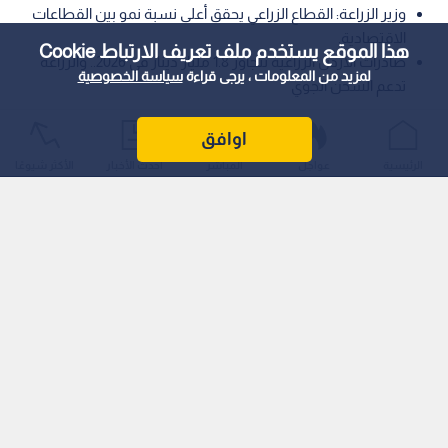
وزير الزراعة: القطاع الزراعي يحقق أعلى نسبة نمو بين القطاعات
الاقتصادية.
هذا الموقع يستخدم ملف تعريف الارتباط Cookie
صادرات الأردن الزراعية تتجاوز 1.8 مليار دينار في 2026.. والزراعة
لمزيد من المعلومات ، يرجى قراءة
سياسة الخصوصية
تدعم الشحن الجوي
أكد وزير الزراعة الدكتور صائب خريسات أن المزارع الأردني يشكل
اوافق
ركيزة أساسية من ركائز الأمن الغذائي، مشيرا إلى أن القطاع الزراعي
الرئيسية
عواجل
المباشر
أحدث الأخبار
الأكثر شيوعًا
حقق رغم التحديات أعلى نسبة نمو مع نهاية عام 2025 وحتى الربع
الأول من العام الحالي، مقارنة بباقي القطاعات الاقتصادية الأخرى.