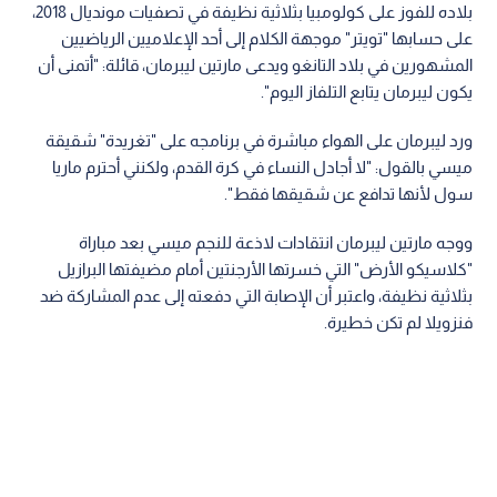
بلاده للفوز على كولومبيا بثلاثية نظيفة في تصفيات مونديال 2018،
على حسابها "تويتر" موجهة الكلام إلى أحد الإعلاميين الرياضيين
المشهورين في بلاد التانغو ويدعى مارتين ليبرمان، قائلة: "أتمنى أن
يكون ليبرمان يتابع التلفاز اليوم".
ورد ليبرمان على الهواء مباشرة في برنامجه على "تغريدة" شقيقة
ميسي بالقول: "لا أجادل النساء في كرة القدم، ولكنني أحترم ماريا
سول لأنها تدافع عن شقيقها فقط".
ووجه مارتين ليبرمان انتقادات لاذعة للنجم ميسي بعد مباراة
"كلاسيكو الأرض" التي خسرتها الأرجنتين أمام مضيفتها البرازيل
بثلاثية نظيفة، واعتبر أن الإصابة التي دفعته إلى عدم المشاركة ضد
فنزويلا لم تكن خطيرة.