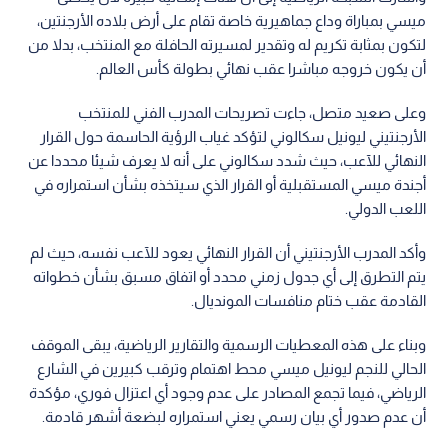
ميسي بمباراة وداع جماهيرية خاصة تقام على أرض بلاده الأرجنتين،
لتكون بمثابة تكريم له وتقدير لمسيرته الحافلة مع المنتخب، بدلا من
أن يكون خروجه مباشرا عقب نهائي بطولة كأس العالم.
وعلى صعيد متصل، جاءت تصريحات المدرب الفني للمنتخب
الأرجنتيني ليونيل سكالوني لتؤكد غياب الرؤية الحاسمة حول القرار
النهائي للآعب، حيث شدد سكالوني على أنه لا يعرف شيئا محددا عن
أجندة ميسي المستقبلية أو القرار الذي سيتخذه بشأن استمراره في
اللعب الدولي.
وأكد المدرب الأرجنتيني أن القرار النهائي يعود للآعب نفسه، حيث لم
يتم التطرق إلى أي جدول زمني محدد أو اتفاق مسبق بشأن خطواته
القادمة عقب ختام منافسات المونديال.
وبناء على هذه المعطيات الرسمية والتقارير الرياضية، يبقى الموقف
الحالي للنجم ليونيل ميسي محط اهتمام وترقب كبيرين في الشارع
الرياضي، فيما تجمع المصادر على عدم وجود أي اعتزال فوري، مؤكدة
أن عدم صدور أي بيان رسمي يعني استمراره لبضعة أشهر قادمة.