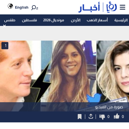
English
الرئيسية
أسعار الذهب
الأردن
مونديال 2026
فلسطين
طقس
1
صورة من الفيديو
0
0