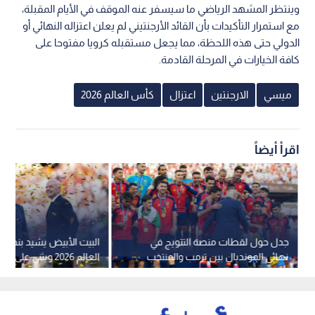
وينتظر المشهد الرياضي ما سيسفر عنه الموقف في الأيام المقبلة،
مع استمرار التأكيدات بأن القائد الأرجنتيني لم يعلن اعتزاله النهائي أو
الدولي حتى هذه اللحظة، مما يجعل مستقبله كرويا مفتوحا على
كافة الخيارات في المرحلة القادمة.
ميسي
الارجنتين
اعتزال
كأس العالم 2026
اقرأ أيضاً
جدل حول لقطات منصة التتويج في
البيت الأبيض يشيد بنجاح 
نهائي المونديال بين ترمب والمنتخب
العالم 2026 ويثني على
الإسباني
ترمب