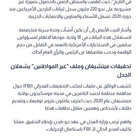
في التاريخ"، حيث اتهمت واشنطن الصين بالحصول بصورة غير
مشروعة على نحو 220 مليون سجل لبيانات النازحين الأمريكيين منذ
دورة 2020، تشمل الأسماء والعناوين والانتماءات الحزبية.
وأشار البيت الأبيض إلى أن بكين أنشأت وحدة سرية متخصصة
لاستغلال هذه البيانات في 18 ولاية، موجها الاتهام لمسؤولين
سابقين في الاستخبارات الأمريكية بالتعمد في التقليل من حجم
الواقعة وحجب تفاصيلها عن الرئيس والرأي العام آنذاك.
تحقيقات ميتشيغان وملف "غير المواطنين" يشعلان
الجدل
كشفت الوثائق عن ملفات لمكتب التحقيقات الفدرالي (FBI) حول
مداهمة منظمة لحشد الناصرين في مدينة موسكيجون بولاية
ميتشيغان عام 2020، حيث اعترف عاملون بتزوير توقيعات وتقديم
طلبات لأشخاص وهميين مقابل بطاقات هدايا.
واتهم ترمب وزارة العدل في عهد جو بايدن بإبطاء التحقيق، معلنا
تكليف المدير الحالي للـ FBI باستكمال الإجراءات.