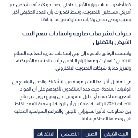
كما أظهرت بيانات وزارة الأمن الداخلي رصد نحو 278 ألف شخص غير
أمريكي مسجلين للتصويت، وسط تقديرات بأن العدد الحقيقي أكبر
بسبب رفض بعض ولايات مشاركة قواعد بياناتها.
دعوات لتشريعات صارمة وانتقادات تتهم البيت
الأبيض بالتضليل
واختتمت الوثائق بالدعوة إلى تبني إصلاحات جذرية لمعالجة النظام
الانتخابي "الهش"، ومنها إلزام الناخبين بإثبات الجنسية الأمريكية،
وتعزيز حماية شبكات التصويت الإلكتروني.
في المقابل، أثار هذا النشر موجة من التشكيك والجدل الواسع في
الولايات المتحدة؛ حيث جدد المنتقدون تأكيدهم على أن المواد
المعروضة لا تقدم أي دليل ملموس على وقوع تزوير غير نتائج
انتخابات 2020 الرئاسية، معتبرين أن الرواية الرسمية تتعمد الخلط
بين محاولات التأثير السيبراني الأجنبي والمزاعم السياسية المحلية
التي رفضتها المحاكم سابقا.
البيت الأبيض
الصين
التجسس
الانتخابات