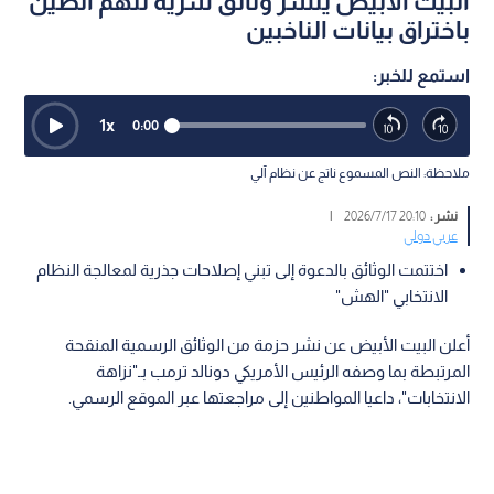
البيت الأبيض ينشر وثائق سرية تتهم الصين
باختراق بيانات الناخبين
استمع للخبر:
1
x
0:00
ملاحظة: النص المسموع ناتج عن نظام آلي
نشر :
20:10 2026/7/17
|
عربي دولي
اختتمت الوثائق بالدعوة إلى تبني إصلاحات جذرية لمعالجة النظام
الانتخابي "الهش"
أعلن البيت الأبيض عن نشر حزمة من الوثائق الرسمية المنقحة
المرتبطة بما وصفه الرئيس الأمريكي دونالد ترمب بـ"نزاهة
الانتخابات"، داعيا المواطنين إلى مراجعتها عبر الموقع الرسمي.