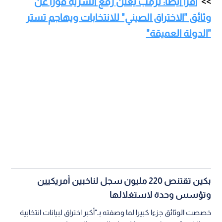
اقرأ أيضا: ترمب يعلن رفع السرية فورا عن
وثائق "الاختراق الصيني" للانتخابات ويهاجم تستر
"الدولة العميقة"
بكين تقتنص 220 مليون سجل لناخبين أمريكيين
وتؤسس وحدة لاستغلالها
خصصت الوثائق جزءا كبيرا لما وصفته بـ"أكبر اختراق لبيانات انتخابية