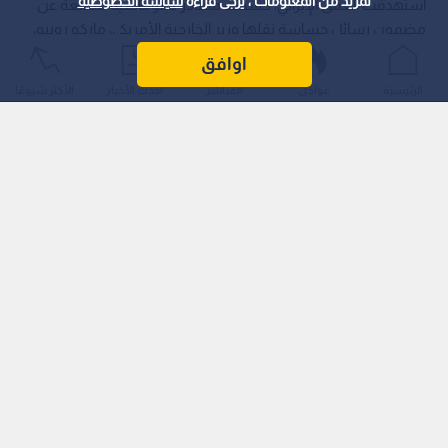
لمزيد من المعلومات ، يرجى قراءة
سياسة الخصوصية
استهدفت العمق الإيراني، كشفت مصادر دبلوماسية مطلعة عن
مضمون رسائل حساسة نقلها وزير الخارجية الأمريكي، ماركو روبيو،
إلى نظرائه في دول مجموعة السبع (G7) بشأن مستقبل المواجهة
اوافق
مع طهران.
الرئيسية
عواجل
المباشر
أحدث الأخبار
الأكثر شيوعًا