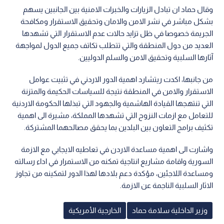
وقال حماد ان تبادل الزيارات والخبرات الامنية بين الجانبين يسهم
بشكل مباشر في نشر الامن والامان وتحقيق الاستقرار ومكافحة
الجريمة خصوصا في ظل تزايد حالات عدم الاستقرار التي تشهدها
العديد من دول المنطقة والتي تتطلب تكاتف جميع الدول لمواجهة
آثارها السلبية وتحقيق الامن والسلم الدوليين.
من جانبها، اكدت ريتشارد اهمية الدور الاردني في تثبيت عوامل
الاستقرار والامن في المنطقة نتيجة للسياسات الحكيمة والمتزنة
التي تنتهجها القيادة الهاشمية والجهود التي تبذلها الحكومة الاردنية
للتعامل مع ازمات النزوح التي تشهدها المملكة، مشيرة الى اهمية
تكثيف برامج التعاون بين البلدين بما يحقق مصالحهما المشتركة.
واشارت الى اهمية مساعدة الاردن في تعاطيه الايجابي مع الازمة
السورية واقامة مشاريع انتاجية تمكنه من الاستمرار في اداء رسالته
ومساعدة اللاجئين، مؤكدة دعم بلادها لهذا الدور لتمكينه من تجاوز
الاثار السلبية الناجمة عن الازمة.
وزير الداخلية سلامة حماد
الخارجية الأمريكية