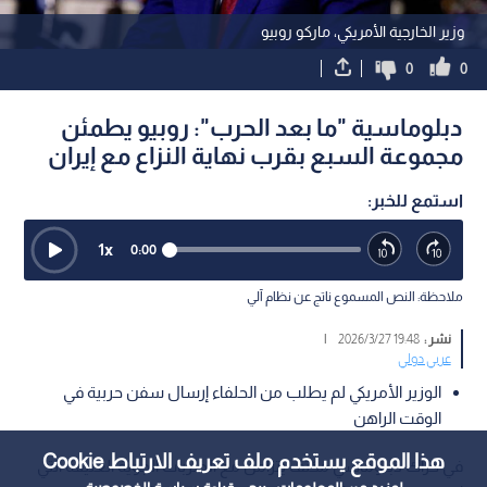
وزير الخارجية الأمريكي، ماركو روبيو
0
0
دبلوماسية "ما بعد الحرب": روبيو يطمئن
مجموعة السبع بقرب نهاية النزاع مع إيران
استمع للخبر:
1
x
0:00
ملاحظة: النص المسموع ناتج عن نظام آلي
نشر :
19:48 2026/3/27
|
عربي دولي
الوزير الأمريكي لم يطلب من الحلفاء إرسال سفن حربية في
الوقت الراهن
هذا الموقع يستخدم ملف تعريف الارتباط Cookie
في حراك دبلوماسي مكثف يتزامن مع الضربات الجوية العنيفة التي