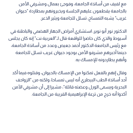
مع لفيف من أساتذة الجامعة، وفوجئ بعمال ومشرفي الأمن
بالجامعة يقطعون عليهم الجلسة ويخبرونهم بمطاردة "حيوان
غريب" يشبه التمساح، تسلل للجامعة ويثير الذعر.
الدكتور نور أبو نوير، استشاري أمراض الجهاز الهضمي والباطنة في
أسيوط والذي كان حاضرا للواقعة قال لـ"العربية.نت" إنه كان يجلس
مع رئيس الجامعة الدكتور أحمد جعيص وعدد من أساتذة الجامعة،
حينما أخبرهم مشرفو الأمن بوجود حيوان غريب تسلل للجامعة
وأنهم يطاردونه للإمساك به.
وقال إنهم بالفعل تمكنوا من الإمساك بالحيوان، وقتلوه فيما أكد
أحد أساتذة الطب البيطري أنه ليس تمساحا، ولكنه من "الزواحف
البحرية ويسمى الورل وعضته قاتلة"، مشيرا إلى أن مشرفي الأمن
أكدوا أنه خرج من ترعة الإبراهيمية القريبة من الجامعة.