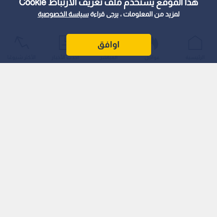
هذا الموقع يستخدم ملف تعريف الارتباط Cookie
لمزيد من المعلومات ، يرجى قراءة
سياسة الخصوصية
اوافق
الرئيسية
عواجل
المباشر
أحدث الأخبار
الأكثر شيوعًا
قضت محكمة جنايات القاهرة، يوم الثلاثاء، بإحالة أوراق المنتجة الفنية
سارة خليفة و12 متهما آخرين إلى فضيلة مفتي الجمهورية لأخذ الرأي
الشرعي في إعدامهم، عقب إدانتهم بجلب وتصنيع والاتجار بالمواد
المخدرة في القضية المعروفة إعلاميا بـ"قضية المخدرات الكبرى". كما
قررت المحكمة تحديد جلسة الخامس من سبتمبر/أيلول المقبل
للنطق بالحكم في حق المتهمين، عقب استيفاء الإجراءات القانونية
وورود الرأي الشرعي المطلوب من دار الإفتاء.
وكشفت تحقيقات النيابة العامة في القضية التي حملت رقم 6838