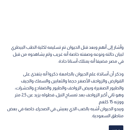
وأشار إلى أنهم وبعد قتل الحيوان تم تسليمه لكلية الطب البيطري
لبيان حالته ونوعه وصفته خاصة أنه غريب ولم يشاهدوه من قبل
في مصر مضيفا أنه يمتلك أسنانا حادة.
وذكر أن أساتذة علم الحيوان بالجامعة ذكروا أنه يتغذى على
القوارض والزواحف الأصغر حجما والثعابين والسمك والجيف
والطيور الصغيرة وبيض الزواحف والطيور والضفادع والحشرات،
وهو ثاني أكبر الزواحف بعد تمساح النيل، فطوله يزيد عن 2,5 متر
ووزنه 15 كلغم.
ويبدو الحيوان أشبه بالضب الذي يعيش في الصحراء، خاصة في بعض
مناطق السعودية.