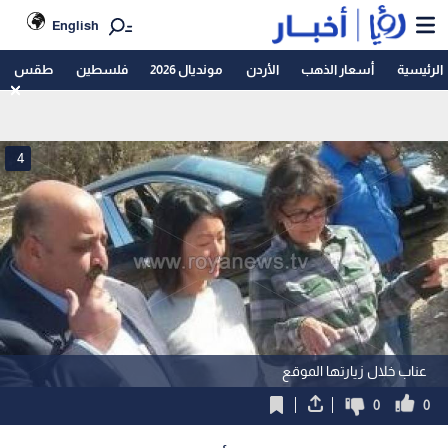
English
الرئيسية
أسعار الذهب
الأردن
مونديال 2026
فلسطين
طقس
4
عناب خلال زيارتها الموقع
0
0