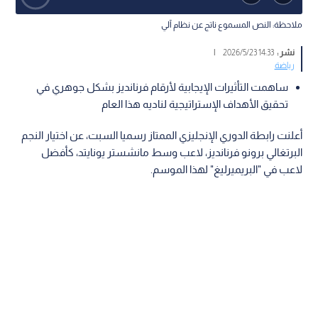
ملاحظة: النص المسموع ناتج عن نظام آلي
نشر :
14:33 2026/5/23
|
رياضة
ساهمت التأثيرات الإيجابية لأرقام فرنانديز بشكل جوهري في
تحقيق الأهداف الإستراتيجية لناديه هذا العام
أعلنت رابطة الدوري الإنجليزي الممتاز رسميا السبت، عن اختيار النجم
البرتغالي برونو فرنانديز، لاعب وسط مانشستر يونايتد، كأفضل
لاعب في "البريميرليغ" لهذا الموسم.