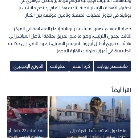
وساهمت التأثيرات الإيجابية لأرقام فرنانديز بشكل جوهري في
تحقيق الأهداف الإستراتيجية لناديه هذا العام؛ إذ نجح مانشستر
يونايتد في تجاوز العقبات الصعبة وتأمين موقعه بين الكبار.
حصاد الموسم: ضمن مانشستر يونايتد إنهاء المسابقة في المركز
الثالث بجدول الترتيب، وهو ما منح الفريق بطاقة التأهل المباشر إلى
نهائيات دوري أبطال أوروبا للموسم المقبل، ليعود النادي إلى مكانته
الطبيعية في أعرق بطولات القارة العجوز.
مانشستر يونايتد
كرة القدم
بطولات
الدوري الإنجليزي
اقرأ أيضاً
منها دول لم تغب أبدا.. تعرف إلى
بعد غياب 22 عاما.. 
أطول سلاسل التأهل المتتالي في
ببطولة الدوري الإنجليزي