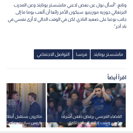
وتابع: "أسأل بول عن بعض لاعبي مانشستر يونايتد وعن المدرب
البرتغالي جوزيه مورينيو. سيكون الأمر رائعا أن ألعب يوما ما إلى
جانب بوغبا على صعيد النادي، لكن في الوقت الحالي لا أرى نفسي في
ناد آخر".
مانشستر يونايتد
فرنسا
التواصل الاجتماعي
اقرأ أيضاً
القضاء الفرنسي يرفض طعن أشرف
ماكرون يستقبل أبطال أورو
حكيمي ويثبت إحالته إلى المحاكمة
باريس سان جيرمان "فخر
بتهمة الاغتصاب
وشغب الشوارع "غير مقبول