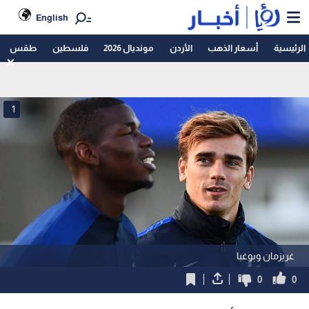
English
الرئيسية
أسعار الذهب
الأردن
مونديال 2026
فلسطين
طقس
1
غريزمان وبوغبا
0
0