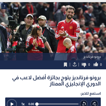
1
برونو فرنانديز
0
0
برونو فرنانديز يتوج بجائزة أفضل لاعب في
الدوري الإنجليزي الممتاز
استمع للخبر:
1
x
0:00