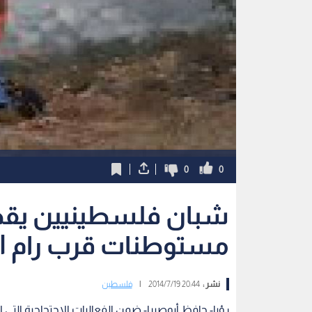
0
0
شبان فلسطينيين يقط
مستوطنات قرب رام ال
نشر :
20:44 2014/7/19
|
فلسطين
رؤيا- حافظ أبوصبرا- ضمن الفعاليات الإحتجاجية التي