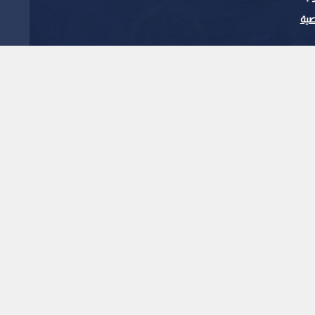
ية
إعلام فلسطيني: إصابة 3 أشخاص برصاص قوات
ن يونس جنوب قطاع غزة
1
x
0:00