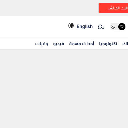
البث المباشر
English
اك
تكنولوجيا
أحداث مهمة
فيديو
وفيات