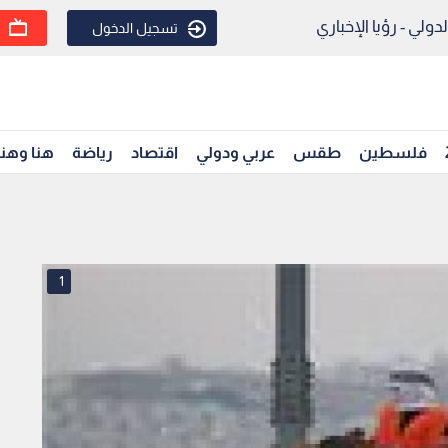
ولي - رؤيا الإخباري
تسجيل الدخول
فلسطين
طقس
عربي ودولي
اقتصاد
رياضة
هنا وهن
1