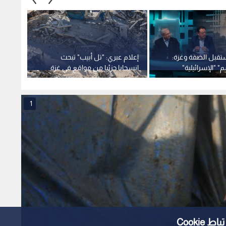
تقبل الضفة وغزة:
إعلام عبري: "تل أبيب" تبحث
تقرير:
" "الإسرائيلية"
انسحابا جزئيا من مواقع في غزة
تخير ا
لطة الفلسطينية
وسط ضغوط أمريكية
التفكير
1
Cooki