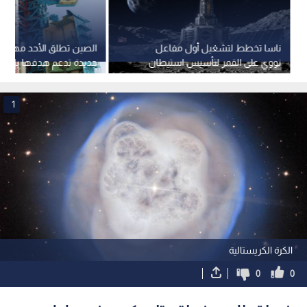
ناسا تخطط لتشغيل أول مفاعل
الصين تطلق الأحد مهمة 
نووي على القمر لتأسيس استيطان
جديدة تدعم هدفها بإرسال
بشري دائم
فضاء إلى القمر
1
الكرة الكريستالية
0
0