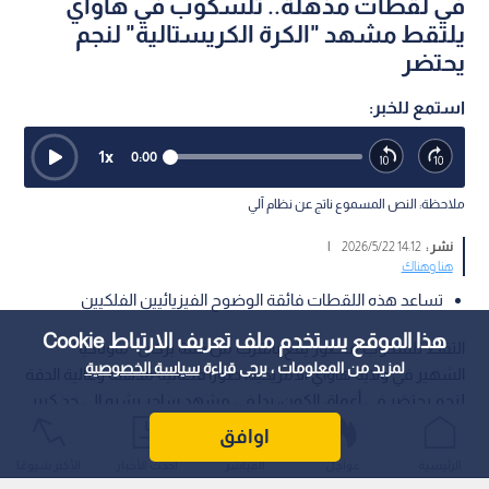
في لقطات مذهلة.. تلسكوب في هاواي
يلتقط مشهد "الكرة الكريستالية" لنجم
يحتضر
استمع للخبر:
1
x
0:00
ملاحظة: النص المسموع ناتج عن نظام آلي
نشر :
14:12 2026/5/22
|
هنا وهناك
تساعد هذه اللقطات فائقة الوضوح الفيزيائيين الفلكيين
هذا الموقع يستخدم ملف تعريف الارتباط Cookie
التقط تلسكوب متطور يقع بالقرب من قمة بركان "ماوناكيا"
لمزيد من المعلومات ، يرجى قراءة
سياسة الخصوصية
الشهير في ولاية هاواي الأمريكية، صورا فضائية مذهلة وعالية الدقة
لنجم يحتضر في أعماق الكون، بدا في مشهد ساحر يشبه إلى حد كبير
"الكرة الكريستالية" المشعة.
اوافق
الرئيسية
عواجل
المباشر
أحدث الأخبار
الأكثر شيوعًا