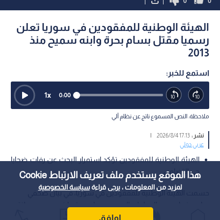
0
0
الهيئة الوطنية للمفقودين في سوريا تعلن
رسميا مقتل بسام بحرة وابنه سميح منذ
2013
استمع للخبر:
1
x
0:00
ملاحظة: النص المسموع ناتج عن نظام آلي
نشر :
17:13 2026/8/4
|
عربي دولي
الهيئة الوطنية للمفقودين تؤكد استمرار البحث عن رفات ضحايا
حي التضامن.
هذا الموقع يستخدم ملف تعريف الارتباط Cookie
لمزيد من المعلومات ، يرجى قراءة
سياسة الخصوصية
حسمت الهيئة الوطنية للمفقودين في سوريا، في بيان صحفي
صادر عنها، مصير المواطن السوري بسام بحرة وابنه سميح، معلنة
مقتلهما داخل أحد المنازل في العاصمة دمشق في يوم اختطافهما
اوافق