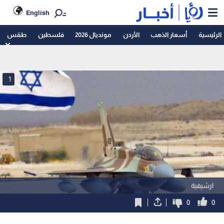
English
الرئيسية
أسعار الذهب
الأردن
مونديال 2026
فلسطين
طقس
1
ارشيفية
0
0