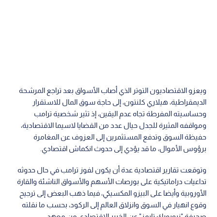
ويعزو الاقتصاديون التوتر الذي أصاب الأسواق بعد تراجع المرشحة
الديمقراطية، هيلاري كلنتون، إلى حاجة سوق المال للاستقرار
وحساسيته المفرطة تجاه عدم اليقين، إذ تثير شخصية ترامب
ومواقفه المثيرة للجدل حيال عدد من القضايا لاسيما الاقتصادية،
حفيظة السوق وتدفع المستثمرين إلى العزوف عن المغامرة
برؤوس الأموال، ما قد يؤدي إلى حدوث انكماش اقتصادي.
وتوقعت تقارير اقتصادية عدة أن يكون لفوز ترامب في حال حدوثه
تداعيات دراماتيكية على بورصات الأسهم والأسواق الناشئة والقارة
الأوروبية وأيضا على البيزو المكسيكي، فيما ذهب البعض إلى ترجيح
وقوع انهيار في السوق وانزلاق العالم إلى الركود، بحسب ما نقلته
صحيفة "نيويورك تايمز" عن الخبير الاقتصادي من معهد