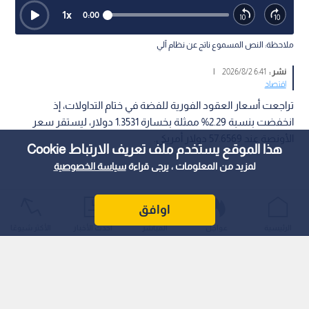
1
x
0:00
ملاحظة: النص المسموع ناتج عن نظام آلي
نشر :
6:41 2026/8/2
|
اقتصاد
تراجعت أسعار العقود الفورية للفضة في ختام التداولات، إذ
انخفضت بنسبة 2.29% ممثلة بخسارة 1.3531 دولار، ليستقر سعر
الأونصة عند 57.6569 دولار أمريكي.
هذا الموقع يستخدم ملف تعريف الارتباط Cookie
لمزيد من المعلومات ، يرجى قراءة
سياسة الخصوصية
اوافق
الرئيسية
عواجل
المباشر
أحدث الأخبار
الأكثر شيوعًا