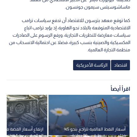
ماساشوسيتس سيمون جونسون.
كما توقع معهد بترسون للاقتصاد أن تدفع سياسات ترامب
الاقتصادية المتوقعة بالبلاد نحو الهاوية، إذ يؤيد ترامب اتباع
سياسات معارضة للنظريات التجارية، ورفع الرسوم على الصادرات
المكسيكية والصينية بنسب كبيرة، فضلا عن احتمالية الانسحاب من
منظمة التجارة العالمية.
اقتصاد
الرئاسة الأمريكية
اقرأ أيضاً
أسعار النفط العالمية تتراجع بنحو 5%
ارتفاع أسعار الفضة في ال
وخام برنت يهبط قرب 80 دولارا