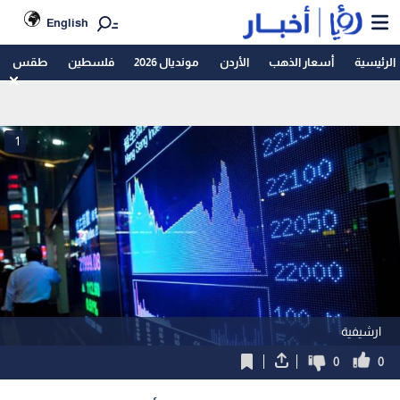
English
الرئيسية
أسعار الذهب
الأردن
مونديال 2026
فلسطين
طقس
1
ارشيفية
0
0