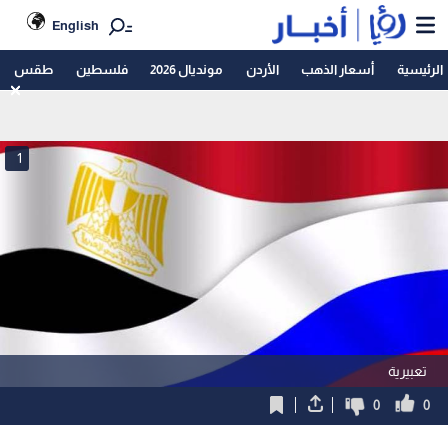
English
الرئيسية
أسعار الذهب
الأردن
مونديال 2026
فلسطين
طقس
1
تعبيرية
0
0