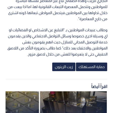
التجاري للزيت وهذه الصفائح تباع عبر المعاصر نفسها مباشرة
للمواطنين وتتحمل المعصرة التبعات القانونية لها، اما اذا بيعت من
خلال تداولها بين المواطنين فيتحمل المواطن تبعاتها كونه اشترى
من خارج المعاصرة".
وطالب عبيدات المواطنين بـ "التبليغ عن الاشخاص او الفضائيات او
اي وسيلة اخرى خصوصا وسائل التواصل الاجتماعي والذين يقدمون
خدمة التوصيل المجاني للمنازل حيث انهم يقومون بغش
المواطنين والاختفاء بعد ذلك" كما طالب بضرورة التأكد من اللاصق
الحقيقي حتى لا يتعرضوا للغش من خلال لاصق مزور.
حماية المستهلك
زيت الزيتون
اقرأ أيضاً