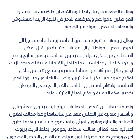
وقالت الجمعية في بيان لها اليوم الاحد، ان ذلك يتسبب بخسارة
المواطنين لأموالهم ويعرضهم للأمراض نتيجة الزيت المغشوش
والمضاف له بعض المواد غير الصحية .
وقال رئيسها الدكتور محمد عبيدات انه درجت العادة سنويا الى
تعرض بعض المواطنين الى عمليات احتيالية من قبل بعض
الاشخاص من خلال شراء زيت زيتون به تلاعب وغش تجاري واضح
ويعود ذلك الى عدة اسباب منها تدني القيمة المادية لصفيحة الزيت
او من خلال شرائها عبر اقساط ميسرة وبمبلغ زهيد من خلال
توقيع عقود مع بعض المشترين، وتهرب الباعة من مسؤوليتهم
الاخلاقية واتهام المشترين بالتلاعب الامر الذي يجعل المواطن
يخضع لهذه العملية ويدفع المبلغ المترتب عليه.
واضاف عبيدات ان "بعض الفضائيات تروج لزيت زيتون مغشوش
وبأسعار متدنية عبر الاعلان عنها عبر شاشاتها وهذا مخالف لقانون
الصناعة والتجارة وقانون المرئي والمسموع حيث تعتبر هذه الطرق
احتيالية بحتة، كما ان هنالك اشخاصا يقومون بخلط الزيت بزيوت
اخرى ووضع صبغة خضراء اللون مع اضافة الفلفل الاخضر المطحون