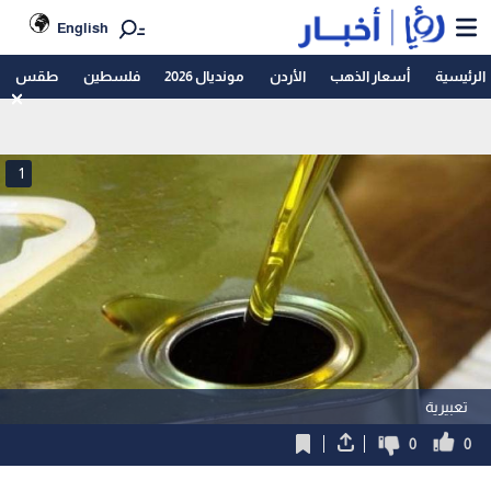
English
الرئيسية
أسعار الذهب
الأردن
مونديال 2026
فلسطين
طقس
1
تعبيرية
0
0