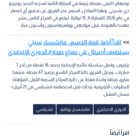
توتنهام: اكتفى بنقطة يتيمة في المباراة الثانية لمدربه الجديد روبيرتو
دي تشيربي. وبهذا التعادل، استمر عجز الفريق عن تحقيق أي انتصار
في عام 2026 (للمباراة الـ 15 تواليا)، ليقبع في المركز الثامن عشر
مهددا بالهبوط، قبل مواجهتي وولفرهامبتون وأستون فيلا.
اقرأ أيضا: قمة الحسم.. مانشستر سيتي
يستضيف أرسنال في صراع صدارة الدوري الإنجليزي
برايتون: واصل سلسلة نتائجه الإيجابية بحصد 16 نقطة من آخر 7
مباريات. ويحتل الفريق حاليا المركز التاسع برصيد 47 نقطة، مبتعدا
بفارق نقطة واحدة فقط عن دائرة المراكز السبعة الأولى المؤهلة
للبطولات الأوروبية، وذلك قبل استضافته لتشيلسي في 21 أبريل/
نيسان المقبل.
الدوري الانجليزي
مانشستر يونايتد
تشيلسي
اقرأ أيضاً