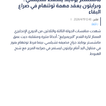
وبرايتون يعقد مهمة توتنهام في صراع
البقاء
نشر :
12:48 2026/4/19
|
رياضة
شهدت منافسات الجولة الثالثة والثلاثين من الدوري الإنجليزي
الممتاز لكرة القدم "البريميرليغ"، أحداثا مثيرة ومتقلبة؛ حيث عمق
مانشستر يونايتد جراح مضيفه تشيلسي، بينما فرط توتنهام بفوز
في متناول اليد أمام برايتون ليستمر في صراعه المرير مع شبح
الهبوط.