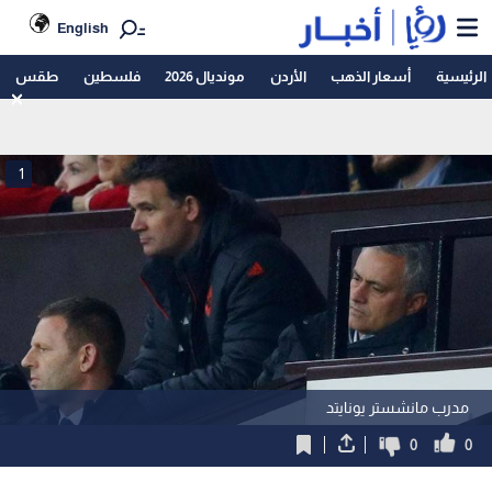
English
الرئيسية
أسعار الذهب
الأردن
مونديال 2026
فلسطين
طقس
1
مدرب مانشستر يونايتد
0
0