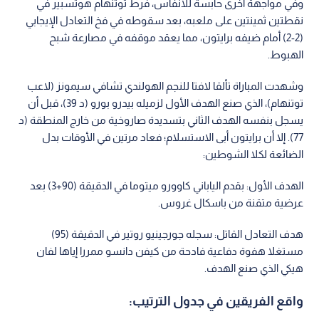
وفي مواجهة أخرى حابسة للأنفاس، فرط توتنهام هوتسبير في
نقطتين ثمينتين على ملعبه، بعد سقوطه في فخ التعادل الإيجابي
(2-2) أمام ضيفه برايتون، مما يعقد موقفه في مصارعة شبح
الهبوط.
وشهدت المباراة تألقا لافتا للنجم الهولندي تشافي سيمونز (لاعب
توتنهام)، الذي صنع الهدف الأول لزميله بيدرو بورو (د 39)، قبل أن
يسجل بنفسه الهدف الثاني بتسديدة صاروخية من خارج المنطقة (د
77). إلا أن برايتون أبى الاستسلام؛ فعاد مرتين في الأوقات بدل
الضائعة لكلا الشوطين:
الهدف الأول: بقدم الياباني كاوورو ميتوما في الدقيقة (90+3) بعد
عرضية متقنة من باسكال غروس.
هدف التعادل القاتل: سجله جورجينيو روتير في الدقيقة (95)
مستغلا هفوة دفاعية فادحة من كيفن دانسو ممررا إياها لفان
هيكي الذي صنع الهدف.
واقع الفريقين في جدول الترتيب: