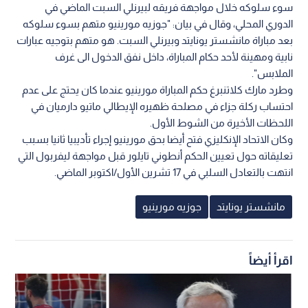
سوء سلوكه خلال مواجهة فريقه لبيرنلي السبت الماضي في
الدوري المحلي، وقال في بيان: "جوزيه مورينيو متهم بسوء سلوكه
بعد مباراة مانشستر يونايتد وبيرنلي السبت. هو متهم بتوجيه عبارات
نابية ومهينة لأحد حكام المباراة، داخل نفق الدخول الى غرف
الملابس".
وطرد مارك كلاتنبرغ حكم المباراة مورينيو عندما كان يحتج على عدم
احتساب ركلة جزاء في مصلحة ظهيره الإيطالي ماتيو دارميان في
اللحظات الأخيرة من الشوط الأول.
وكان الاتحاد الإنكليزي فتح أيضا بحق مورينيو إجراء تأديبيا ثانيا بسبب
تعليقاته حول تعيين الحكم أنطوني تايلور قبل مواجهة ليفربول التي
انتهت بالتعادل السلبي في 17 تشرين الأول/اكتوبر الماضي.
مانشستر يونايتد
جوزيه مورينيو
اقرأ أيضاً