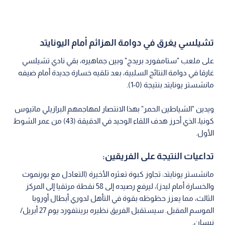
تشيلسي يغرق في دوامة الهزائم أمام اليونايتد
على ملعب "ستامفورد بريدج" وبين جماهيره، بقي نادي تشيلسي
غارقا في دوامة النتائج السلبية، بعد تلقيه خسارة جديدة أمام ضيفه
مانشستر يونايتد بنتيجة (0-1).
ويدين "الشياطين الحمر" بهذا الانتصار لمهاجمهم البرازيلي ماتيوس
كونيا، الذي أحرز هدف اللقاء الوحيد في الدقيقة (43) من عمر الشوط
الأول.
تداعيات النتيجة على الفريقين:
مانشستر يونايتد: تجاوز كبوة تعثره الأخيرة (التعادل مع بورنموث
والخسارة أمام ليدز)، ليرفع رصيده إلى 58 نقطة مرتقيا إلى المركز
الثالث، مما يعزز حظوظه بقوة في التأهل لدوري أبطال أوروبا
الموسم المقبل. سيستقبل الفريق نظيره برينتفورد يوم 27 أبريل/
نيسان.