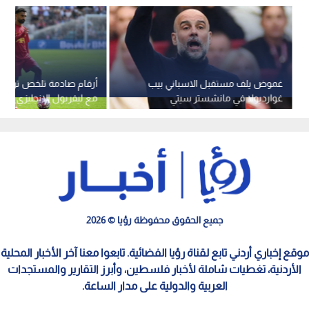
غموض يلف مستقبل الاسباني بيب
أرقام صادمة تلخص تراجع
غوارديولا في مانشستر سيتي
مع ليفربول الإنجليزي
جميع الحقوق محفوظة رؤيا © 2026
موقع إخباري أردني تابع لقناة رؤيا الفضائية. تابعوا معنا آخر الأخبار المحلية
الأردنية، تغطيات شاملة لأخبار فلسطين، وأبرز التقارير والمستجدات
العربية والدولية على مدار الساعة.