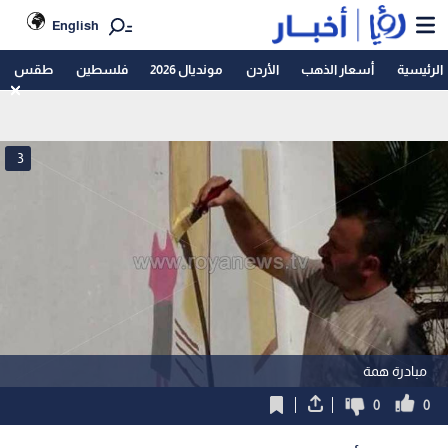
English
الرئيسية
أسعار الذهب
الأردن
مونديال 2026
فلسطين
طقس
3
مبادرة همة
0
0