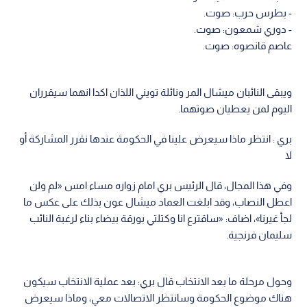
- بطرس حرب: صوت.
- دوري شمعون: صوت.
عاصم قانصوه: صوت.
ويبقى النائبان ميشال المر ونائلة تويني اللذان اكدا انهما سيقرران
اليوم لمن يعطيان صوتهما.
بري : انتظر ماذا سيعرض علينا في الحكومة عندها نقرر المشاركة أو
لا
وفي هذا المجال، قال الرئيس بري امام زواره مساء امس «لم ولن
اعطل النصاب، وقد ابلغت العماد ميشال عون بذلك على عكس ما
لجأ غيرنا»، اضاف: «ساقترع انا وكتلتي بورقة بيضاء بناء لرغبة النائب
سليمان فرنجية.
وحول مرحلة ما بعد الانتخاب قال بري: بعد عملية الانتخاب سيكون
هناك موضوع الحكومة وسانتظر الاتصالات معي، وماذا سيعرض