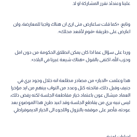
علينا وعندئذ نقرر المشاركة او لا.
وتابع: «كما قلت ساعارض متى ارى ان هناك واجبا للمعارضة، ولن
اعارض على طريقة «قوم لأقعد محلك».
وردا على سؤال عما اذا كان يمكن انطلاق الحكومة من دون امل
وحزب الله، اكتفى بالقول «هناك شيعة غيرنا في البلاد».
هذا وعلمت «الديار» من مصادر مطلعة انه خلال وجود بري في
جنيف وقبل ذلك، فاتحته كتل وعدد من النواب بينهم من ايد مؤخرا
العماد ميشال عون باعتماد خيار مقاطعة الجلسة لكنه رفض ذلك،
ليس نبيه بري من يقاطع الجلسة وقد اعيد طرح هذا الموضوع بعد
عودته، فأصر على موقفه بالنزول واللجوء الى الخيار الديموقراطي.
اجراءات امنية