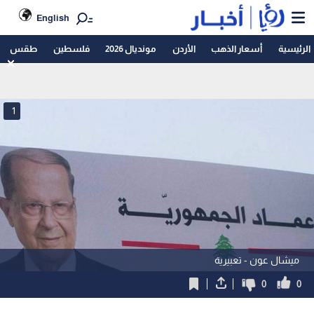
English
الرئيسية
أسعار الذهب
الأردن
مونديال 2026
فلسطين
طقس
1
ميشال عون - تعبيرية
0
0