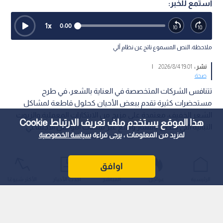
استمع للخبر:
1
x
0:00
ملاحظة: النص المسموع ناتج عن نظام آلي
نشر :
19:01 2026/8/4
|
صحة
تتنافس الشركات المتخصصة في العناية بالشعر، في طرح
مستحضرات كثيرة تقدم ببعض الأحيان كحلول قاطعة لمشاكل
الشعر الخفيف، معتمدة على مزيج من الابتكارات المعملية والزيوت
هذا الموقع يستخدم ملف تعريف الارتباط Cookie
النباتية التي تحظى بانتشار واسع عبر منصات التواصل الاجتماعي.
لمزيد من المعلومات ، يرجى قراءة
سياسة الخصوصية
اوافق
الرئيسية
عواجل
المباشر
أحدث الأخبار
الأكثر شيوعًا