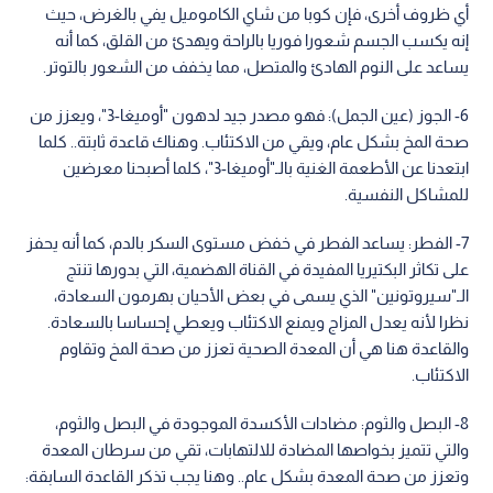
أي ظروف أخرى، فإن كوبا من شاي الكاموميل يفي بالغرض، حيث
إنه يكسب الجسم شعورا فوريا بالراحة ويهدئ من القلق، كما أنه
يساعد على النوم الهادئ والمتصل، مما يخفف من الشعور بالتوتر.
6- الجوز (عين الجمل): فهو مصدر جيد لدهون "أوميغا-3"، ويعزز من
صحة المخ بشكل عام، ويقي من الاكتئاب. وهناك قاعدة ثابتة.. كلما
ابتعدنا عن الأطعمة الغنية بالـ"أوميغا-3"، كلما أصبحنا معرضين
للمشاكل النفسية.
7- الفطر: يساعد الفطر في خفض مستوى السكر بالدم، كما أنه يحفز
على تكاثر البكتيريا المفيدة في القناة الهضمية، التي بدورها تنتج
الـ"سيروتونين" الذي يسمى في بعض الأحيان بهرمون السعادة،
نظرا لأنه يعدل المزاج ويمنع الاكتئاب ويعطي إحساسا بالسعادة.
والقاعدة هنا هي أن المعدة الصحية تعزز من صحة المخ وتقاوم
الاكتئاب.
8- البصل والثوم: مضادات الأكسدة الموجودة في البصل والثوم،
والتي تتميز بخواصها المضادة للالتهابات، تقي من سرطان المعدة
وتعزز من صحة المعدة بشكل عام.. وهنا يجب تذكر القاعدة السابقة: