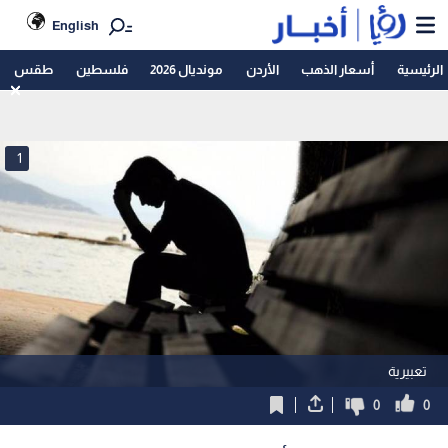
English
الرئيسية
أسعار الذهب
الأردن
مونديال 2026
فلسطين
طقس
1
تعبيرية
0
0