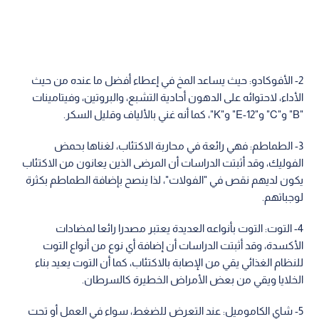
2- الأفوكادو: حيث يساعد المخ في إعطاء أفضل ما عنده من حيث
الأداء، لاحتوائه على الدهون أحادية التشبع، والبروتين، وفيتامينات
"B" و"C" و"E-12" و"K"، كما أنه غني بالألياف وقليل السكر.
3- الطماطم: فهي رائعة في محاربة الاكتئاب، لغناها بحمض
الفوليك، وقد أثبتت الدراسات أن المرضى الذين يعانون من الاكتئاب
يكون لديهم نقص في "الفولات"، لذا ينصح بإضافة الطماطم بكثرة
لوجباتهم.
4- التوت: التوت بأنواعه العديدة يعتبر مصدرا رائعا لمضادات
الأكسدة، وقد أثبتت الدراسات أن إضافة أي نوع من أنواع التوت
للنظام الغذائي يقي من الإصابة بالاكتئاب، كما أن التوت يعيد بناء
الخلايا ويقي من بعض الأمراض الخطيرة كالسرطان.
5- شاي الكاموميل: عند التعرض للضغط، سواء في العمل أو تحت