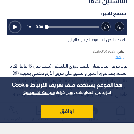
الناشئين ت16
استمع للخبر:
1
x
0:00
ملاحظة: النص المسموع ناتج عن نظام آلي
نشر :
20:27 2026/3/30
|
رياضة
توج فريق اتحاد عمان بلقب دوري الناشئين (تحت سن 16 عاما) لكرة
السلة، بعد فوزه المثير والشيق على فريق الأرثوذكسي بنتيجة (89-
87)، في المواجهة القوية التي جمعتهما يوم الأحد، ضمن سلسلة
هذا الموقع يستخدم ملف تعريف الارتباط Cookie
الدور النهائي التي شهدت حضورا جماهيريا لافتا من محبي اللعبة
لمزيد من المعلومات ، يرجى قراءة
سياسة الخصوصية
وأهالي اللاعبين الذين آزروا مواهبهم من مدرجات الصالة الرياضية.
اوافق
الرئيسية
عواجل
المباشر
أحدث الأخبار
الأكثر شيوعًا