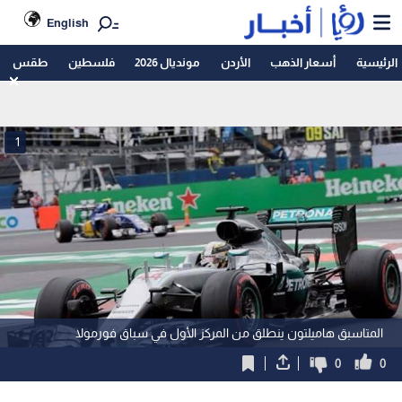
English
الرئيسية
أسعار الذهب
الأردن
مونديال 2026
فلسطين
طقس
1
المتاسبق هاميلتون ينطلق من المركز الأول في سباق فورمولا
0
0