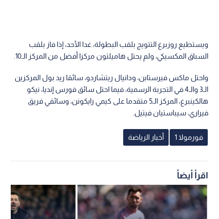
ويستطيع روزبرغ التتويج بلقب البطولة، غدا الأحد، إذا فاز بلقب
السباق المكسيكي، ولم يحتل هاميلتون مركزا أفضل من المركز الـ10.
واحتل ماكس فيرستابن، ودانيال ريتشاردو، سائقا ريد بول المركزين
الـ3 والـ4 في التجربة الرسمية، فيما احتل سائق فورس إنديا، نيكو
هالكينبرغ، المركز الـ5 متقدما على كيمي رايكونن، وسائقي فريق
فيراري، سيباستيان فيتيل.
فورمولا 1
أخبار الرياضة
اقرأ أيضاً