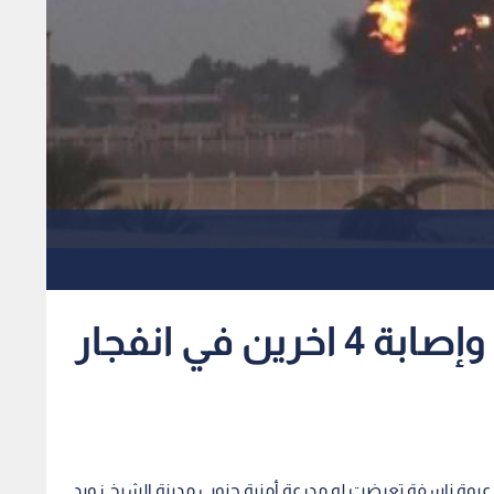
مقتل جنديين مصريين وإصابة 4 اخرين في انفجار
 عبوة ناسفة تعرضت له مدرعة أمنية جنوب مدينة الشيخ زويد