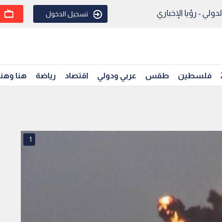
ولي - رؤيا الإخباري
تسجيل الدخول
فلسطين
طقس
عربي ودولي
اقتصاد
رياضة
هنا وهن
1