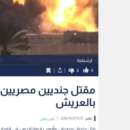
ارشيفية
0
0
بالعريش
نشر :
12:07 2016/10/29
|
عربي دولي
قتل جنديان مصريان، وأصيب اربعة اخرون، في انفجار