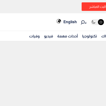
البث المباشر
English
اك
تكنولوجيا
أحداث مهمة
فيديو
وفيات