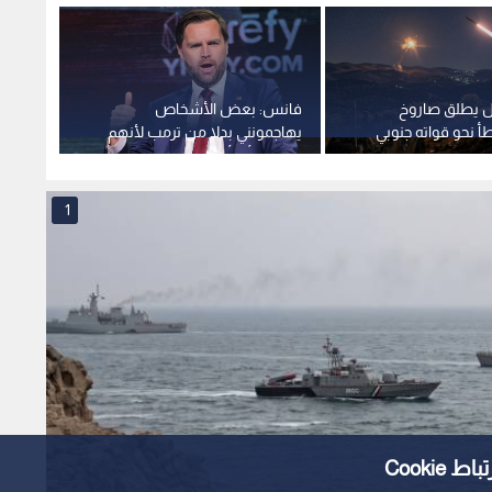
ل يطلق صاروخ
فانس: بعض الأشخاص
ائتلاف 
أ نحو قواته جنوبي
يهاجمونني بدلا من ترمب لأنهم
نؤكد م
يدركون أنه أكبر منهم بكثير
العراق
الجوار
1
Cooki