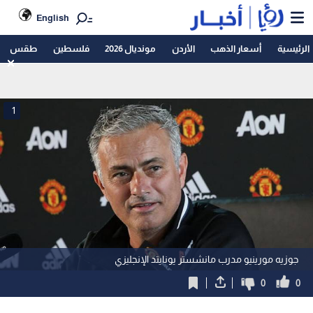
English
الرئيسية
أسعار الذهب
الأردن
مونديال 2026
فلسطين
طقس
1
جوزيه مورينيو مدرب مانشستر يونايتد الإنجليزي
0
0