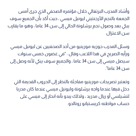
وأشاد المدرب البرتغالي خلال مؤتمره الصحفي الذي جرى أمس
الجمعة بالنجم الأرجنتيني ليونيل ميسي ، حيث أكد بأن الجميع سوف
يبكي بعد وصول نجم برشلونة الحالي إلى سن 34 عاما ، وهو ما يقارب
سن الاعتزال
وسئل المدرب جوزيه مورينيو من أحد الصحفيين عن ليونيل ميسي
ورأيه الصريح في هذا اللاعب وقال : “في غضون خمس سنوات
سيصل ميسي إلى سن 34 عاما ، والجميع سوف يبكي لأنه وصل إلى
سن 34 عاما”.
وتعتبر تصريحات مورينيو مفاجئة بالنظر إلى الحروب القديمة التي
دخل فيها عندما واجه برشلونة وليونيل ميسي عندما كان مدربا
لتشيلسي أو ريال مدريد ، ولذلك يبدو بأنه انحاز إلى ميسي على
حساب مواطنه كريستيانو رونالدو.