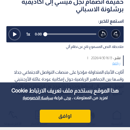
حقيقة انضمام نجل ميسي إلى أكاديمية
برشلونة الاسباني
استمع للخبر:
1
x
0:00
ملاحظة: النص المسموع ناتج عن نظام آلي
نشر :
16:13 2026/4/30
|
رياضة
أثارت الأنباء المتداولة مؤخرا على منصات التواصل الاجتماعي جدلا
واسعا بين الجماهير الرياضية حول إمكانية عودة عائلة الأرجنتيني
ليونيل ميسي إلى إسبانيا، وتحديدا ما يتردد عن انضمام نجله الأصغر
هذا الموقع يستخدم ملف تعريف الارتباط Cookie
"سيرو" إلى أكاديمية "لا ماسيا" الشهيرة التابعة لنادي برشلونة.
لمزيد من المعلومات ، يرجى قراءة
سياسة الخصوصية
اوافق
الرئيسية
عواجل
المباشر
أحدث الأخبار
الأكثر شيوعًا