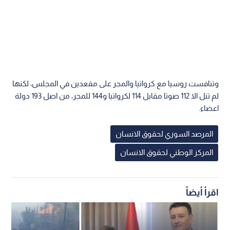
وتنافست روسيا مع كرواتيا والمجر على مقعدين في المجلس، لكنها
لم تنل الا 112 صوتا مقابل 114 لكرواتيا و144 للمجر، من اصل 193 دولة
اعضاء.
المرصد السوري لحقوق الانسان
المركز الوطني لحقوق الانسان
اقرأ أيضاً