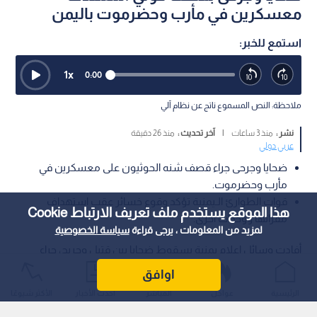
معسكرين في مأرب وحضرموت باليمن
استمع للخبر:
1
x
0:00
ملاحظة: النص المسموع ناتج عن نظام آلي
نشر :
منذ 3 ساعات
|
آخر تحديث :
منذ 26 دقيقة
عربي دولي
ضحايا وجرحى جراء قصف شنه الحوثيون على معسكرين في
مأرب وحضرموت.
قوات الطوارئ الـيمنية تؤكد وقوع خسائر عقب استهداف
هذا الموقع يستخدم ملف تعريف الارتباط Cookie
مقراتها ووحدات أخرى.
لمزيد من المعلومات ، يرجى قراءة
سياسة الخصوصية
أفادت وسائل إعلام يمنية بسقوط ضحايا بين قتيل وجريح، جراء
قصف صاروخي شنته جماعة الحوثي استهدف معسكرين يتبعان
اوافق
للقوات الحكومية في محافظتي مأرب وحضرموت.
الرئيسية
عواجل
المباشر
أحدث الأخبار
الأكثر شيوعًا