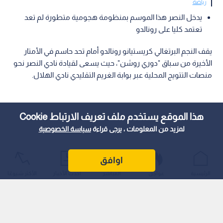
رياضة
يدخل النصر هذا الموسم بمنظومة هجومية متطورة لم تعد
تعتمد كليا على رونالدو
يقف النجم البرتغالي كريستيانو رونالدو أمام تحد حاسم في الأمتار
الأخيرة من سباق "دوري روشن"، حيث يسعى لقيادة نادي النصر نحو
منصات التتويج المحلية عبر بوابة الغريم التقليدي نادي الهلال.
هذا الموقع يستخدم ملف تعريف الارتباط Cookie
لمزيد من المعلومات ، يرجى قراءة
سياسة الخصوصية
اوافق
الرئيسية
عواجل
المباشر
أحدث الأخبار
الأكثر شيوعًا
وتمثل هذه المواجهة فرصة لرونالدو لإثبات وصول مشروع ناديه