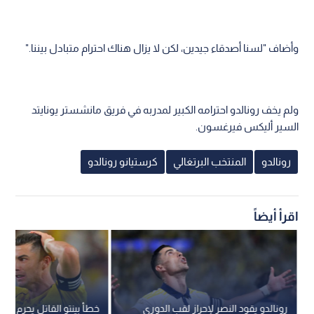
وأضاف "لسنا أصدقاء جيدين، لكن لا يزال هناك احترام متبادل بيننا."
ولم يخف رونالدو احترامه الكبير لمدربه في فريق مانشستر يونايتد
السير أليكس فيرغسون.
رونالدو
المنتخب البرتغالي
كرستيانو رونالدو
اقرأ أيضاً
رونالدو يقود النصر لإحراز لقب الدوري
خطأ بينتو القاتل يحرم رون