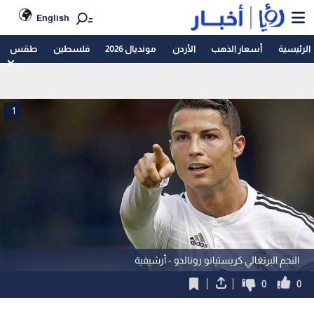
English
الرئيسية
أسعار الذهب
الأردن
مونديال 2026
فلسطين
طقس
1
النجم البرتغالي كريستيانو رونالدو - أرشيفية
0
0