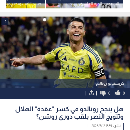
السعودي للمرة العاشرة
حسم اللقب ويضع مشروعه
على المحك
1
كريستيانو رونالدو
0
0
هل ينجح رونالدو في كسر "عقدة" الهلال
وتتويج النصر بلقب دوري روشن؟
نشر :
15:39 2026/5/12
|