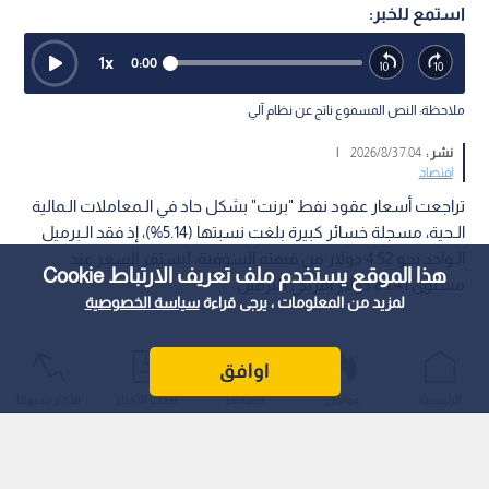
استمع للخبر:
1
x
0:00
ملاحظة: النص المسموع ناتج عن نظام آلي
نشر :
7:04 2026/8/3
|
اقتصاد
تراجعت أسعار عقود نفط "برنت" بشكل حاد في الـمعاملات الـمالية
الـحية، مسجلة خسائر كبيرة بلغت نسبتها (5.14%)، إذ فقد الـبرميل
الـواحد نحو 4.52 دولار من قيمته السوقية، ليستقر السعر عند
هذا الموقع يستخدم ملف تعريف الارتباط Cookie
مستوى 83.41 دولار أمريكي للبرميل.
لمزيد من المعلومات ، يرجى قراءة
سياسة الخصوصية
اوافق
الرئيسية
عواجل
المباشر
أحدث الأخبار
الأكثر شيوعًا