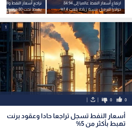
ارتفاع أسعار النفط عالميا إلى 84.94
تراجع أسعار النفط والبرمي
دولارا للبرميل بنسبة زيادة بلغت 1.4%
يهبط تحت 80 دولا
ارتفاعا
1
0
0
أسعار النفط تسجل تراجعا حادا وعقود برنت
تهبط بأكثر من 5%