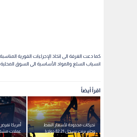
كما دعت الغرفة الى اتخاذ الإجراءات الفورية المناس
انسياب السلع والمواد الأساسية الى السوق المحلية.
اقرأ أيضاً
 من الخضار
تحركات محدودة لأسعار النفط
أمريكا تفرض
ملة المركزي
وخام برنت يسجل 82.21 دولارا
عملات مشفر