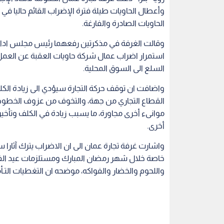
وأعطال الحاويات طيلة فترة الإضراب القائم حاليا في
الحاويات الصادرة والفارغة.
وقالت الغرفة في مذكرتين رفعهما رئيس مجلس ادارة ال
استمرار اضراب عمال شركة حاويات العقبة عن العمل
السلع الى السوق المحلية.
واضافت ان توقف حركة التجارة سيؤدي الى زيادة الكل
القطاع التجاري من جهة، والتخوف من عزوف الخطوط ال
موانىء أخرى مجاورة، ما يسبب زيادة في الكلف وتأخير
أخرى.
واشارت غرفة تجارة عمان الى ان الاضراب يترك آثارا 
خاصة خلال شهر رمضان المبارك ومستلزمات عيد الفطر
واللحوم والخضار والفواكه، موضحه ان التغطيات التـأم