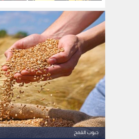
للبرميل
الحرس الثور
حبوب القمح