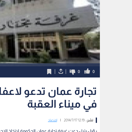
0
0
تجارة عمان تدعو لاعفا
في ميناء العقبة
نشر :
12:19 2014/7/17
|
اقتصاد
رؤيا - بترا - دعت غرفة تجارة عمان الحكومة لاتخاذ ال