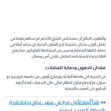
وأظهرت النتائج أن مستخلص الشاي الأخضر لم يساهم فقط في
تقليل الوزن بشكل ملحوظ لدى الفئران البدينة، بل ساعد أيضا في
حماية كتلتها العضلية وحسن من استجابتها للغلوكوز، مما يفتح
آفاقا جديدة لاستخدامه كمكمل علاجي آمن وفعال.
فقدان للدهون وحماية للعضلات
في التجربة التي قادتها الباحثة روزماري أوتون من جامعة كروزيرو دو
سول، تم إخضاع فئران لنظام غذائي عالي السعرات لمدة أربعة
أسابيع حتى أصيبت بالسمنة.
اقرأ أيضا: لأول مرة في مصر.. نجاح جراحة نادرة
بالمنظار الصدري لرضيع