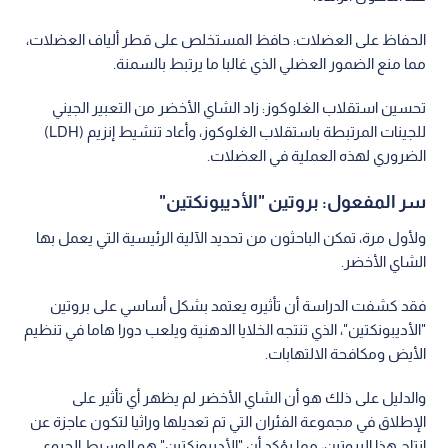
الحفاظ على العضلات: حافظ المستخلص على قطر ألياف العضلات،
مما منع الضمور العضلي الذي غالبا ما يرتبط بالسمنة.
تحسين استقلاب الغلوكوز: زاد الشاي الأخضر من التعبير الجيني
للجينات المرتبطة باستقلاب الغلوكوز، وأعاد تنشيط إنزيم (LDH)
الضروري لهذه العملية في العضلات.
سر المفعول: بروتين "الأديبونكتين"
ولأول مرة، تمكن الباحثون من تحديد الآلية الرئيسية التي يعمل بها
الشاي الأخضر.
فقد كشفت الدراسة أن تأثيره يعتمد بشكل أساسي على بروتين
"الأديبونكتين"، الذي تنتجه الخلايا الدهنية ويلعب دورا هاما في تنظيم
الأيض ومكافحة الالتهابات.
والدليل على ذلك هو أن الشاي الأخضر لم يظهر أي تأثير على
الإطلاق في مجموعة الفئران التي تم تعديلها وراثيا لتكون عاجزة عن
إنتاج هذا البروتين، مما يؤكد أن "الأديبونكتين" هو الوسيط الحيوي