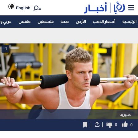
English
الرئيسية
أسعار الذهب
الأردن
صحة
فلسطين
طقس
عربي و
1
تعبيرية
0
0