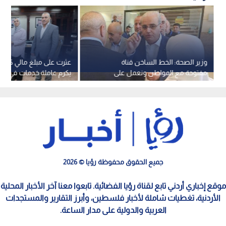
وزير الصحة: الخط الساخن قناة
عثرت على مبلغ مالي كبير..
مفتوحة مع المواطن ونعمل على
يكرم عاملة خدمات في "ال
الاستماع لكل صوت
ويؤكد: "الأمانة نموذج يحت
جميع الحقوق محفوظة رؤيا © 2026
موقع إخباري أردني تابع لقناة رؤيا الفضائية. تابعوا معنا آخر الأخبار المحلية
الأردنية، تغطيات شاملة لأخبار فلسطين، وأبرز التقارير والمستجدات
العربية والدولية على مدار الساعة.