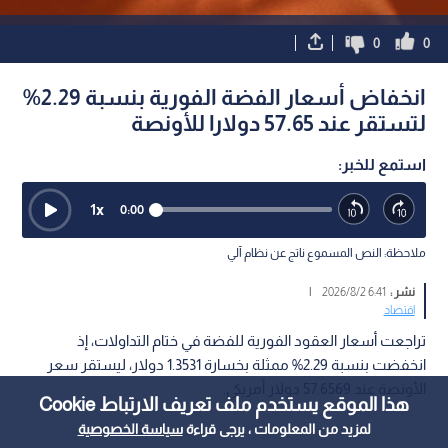
0
0
انخفاض أسعار الفضة الفورية بنسبة 2.29%
لتستقر عند 57.65 دولارا للأونصة
استمع للخبر:
1
x
0:00
ملاحظة: النص المسموع ناتج عن نظام آلي
نشر :
6:41 2026/8/2
|
اقتصاد
تراجعت أسعار العقود الفورية للفضة في ختام التداولات، إذ
انخفضت بنسبة 2.29% ممثلة بخسارة 1.3531 دولار، ليستقر سعر
الأونصة عند 57.6569 دولار أمريكي.
هذا الموقع يستخدم ملف تعريف الارتباط Cookie
لمزيد من المعلومات ، يرجى قراءة
سياسة الخصوصية