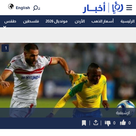
English
الرئيسية
أسعار الذهب
الأردن
مونديال 2026
فلسطين
طقس
1
ارشيفية
0
0