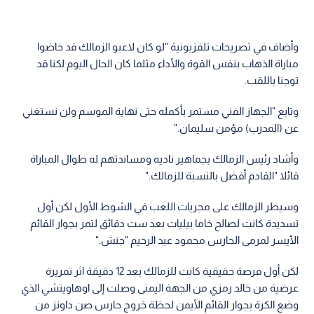
وأضاف في تصريحات تلفزيونية "لو كان لاعبو الزمالك قد خاضوا
مباراة الذهاب بنفس القوة والأداء مثلما كان الحال اليوم لكنا قد
توجنا باللقب.
وتابع "الجهاز الفني مستمر بأكمله حتى نهاية الموسم ولن نستغني
عن (المدرب) مؤمن سليمان."
وأشاد رئيس الزمالك بجماهير ناديه ومساندتهم له طوال المباراة
قائلا "القادم أفضل بالنسبة للزمالك."
وسيطر الزمالك على مجريات اللعب في الشوط الأول لكن أول
تسديدة كانت لصالح خاما بيليات بعد ست دقائق لتمر بجوار القائم
الأيسر لمرمى الحارس محمود عبد الرحيم "جنش."
لكن أول فرصة حقيقية كانت للزمالك بعد 12 دقيقة اثر تمريرة
عرضية من خالد رمزي من الجهة اليمنى وصلت إلى اوهاويتشي الذي
وضع الكرة بجوار القائم الأيمن لحظة خروج حارس صن داونز من