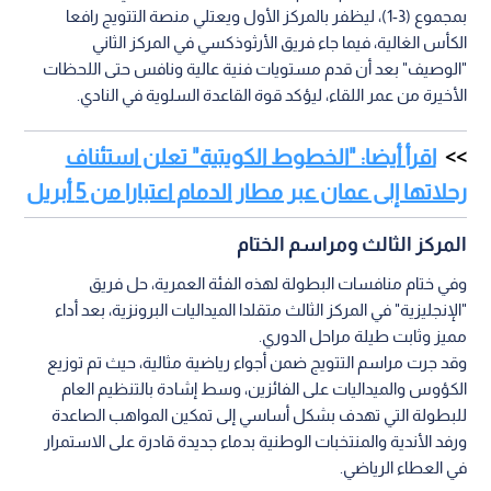
بمجموع (3-1)، ليظفر بالمركز الأول ويعتلي منصة التتويج رافعا
الكأس الغالية، فيما جاء فريق الأرثوذكسي في المركز الثاني
"الوصيف" بعد أن قدم مستويات فنية عالية ونافس حتى اللحظات
الأخيرة من عمر اللقاء، ليؤكد قوة القاعدة السلوية في النادي.
اقرأ أيضا: "الخطوط الكويتية" تعلن استئناف
رحلاتها إلى عمان عبر مطار الدمام اعتبارا من 5 أبريل
المركز الثالث ومراسم الختام
وفي ختام منافسات البطولة لهذه الفئة العمرية، حل فريق
"الإنجليزية" في المركز الثالث متقلدا الميداليات البرونزية، بعد أداء
مميز وثابت طيلة مراحل الدوري.
وقد جرت مراسم التتويج ضمن أجواء رياضية مثالية، حيث تم توزيع
الكؤوس والميداليات على الفائزين، وسط إشادة بالتنظيم العام
للبطولة التي تهدف بشكل أساسي إلى تمكين المواهب الصاعدة
ورفد الأندية والمنتخبات الوطنية بدماء جديدة قادرة على الاستمرار
في العطاء الرياضي.