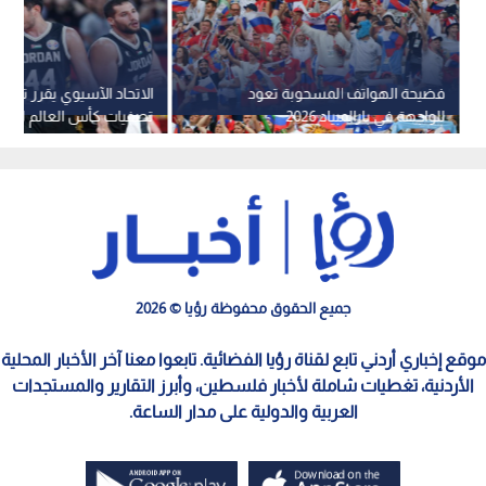
فضيحة الهواتف المسحوبة تعود
الاتحاد الآسيوي يقرر تأجي
للواجهة في بارالمبياد 2026
تصفيات كأس العالم لكرة الس
جميع الحقوق محفوظة رؤيا © 2026
موقع إخباري أردني تابع لقناة رؤيا الفضائية. تابعوا معنا آخر الأخبار المحلية
الأردنية، تغطيات شاملة لأخبار فلسطين، وأبرز التقارير والمستجدات
العربية والدولية على مدار الساعة.