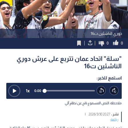
دوري الناشئين ت16
0
0
"سلة" اتحاد عمان تتربع على عرش دوري
الناشئين ت16
استمع للخبر:
1
x
0:00
ملاحظة: النص المسموع ناتج عن نظام آلي
نشر :
20:27 2026/3/30
|
رياضة