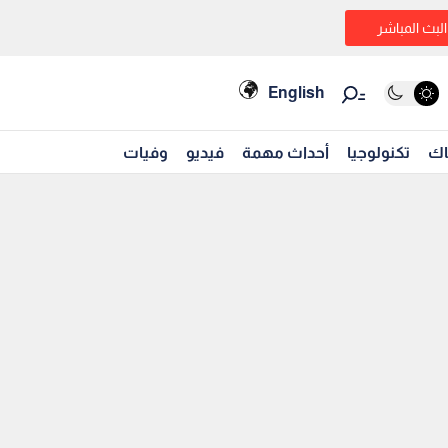
البث المباشر
English
اك
تكنولوجيا
أحداث مهمة
فيديو
وفيات