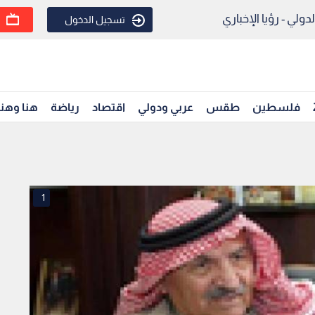
ولي - رؤيا الإخباري
تسجيل الدخول
فلسطين
طقس
عربي ودولي
اقتصاد
رياضة
هنا وهن
1