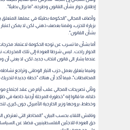
إطلاق حوار بشأن القانون وطرحه، "ما يزال بطيئا".
وأضاف المجالي "الحكومة بطيئة في عملها، المتعلق 
بزيارة للحزب، وقمنا بعصف ذهني، لكن لا يمكن اعتبا
بشأن القانون".
أما بشأن ما تسرب عن توجه الحكومة لاعتماد مخرجات ل
الحوار راحت.. ليس شرطا العودة إلى تلك المخرجات، نر
عندما يشار الى قانون انتخاب جديد، لكن، لا يعني أ
وفيما يتعلق بعمل حزب التيار الوطني وتراجع نشاطه،
المحافظات"، فيما أكد أن هناك "خطة جديدة لتحريك ق
وتأتي تصريحات المجالي عقب أيام من عقد اجتماع مو
خلاله، ما قالوا إنه "خطورة المرحلة أردنيا، خاصة ف
وخطط، يروجها وزير الخارجية الأميركي جون كيري، لت
وناقش اللقاء، بحسب البيان، "المخاطر التي تعترض ال
حق العودة للاجئين الفلسطينيين، فضلا عن السياسات 
على حد وصف البيان.