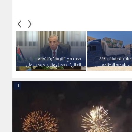
البيئة تدعم بلديات الطفيلة بـ 225
بعد دمج "التربية" و"التعليم
المياه
تراتيجية النظافة
العالي".. تعديل وزاري مرتقب على
شبكة ا
حكومة جعفر حسان
بالزرقا
1