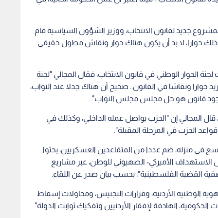
بمشروع جديد لقانون الانتخاب، ووزير الشؤون السياسية قام
ر ذلك حوارا، لا بد أن يكون هناك حوار ونقاش مطول حقيقي
جنة الحوار الوطني في قانون الانتخاب، فقال المجالي "لجنة
يد حوارا ونقاشا في القانون.. صحيح أن هناك جدلا عند النواب،
ن وجود قانون هو حل مجلس مجلس النواب".
 قال المجالي إن "الحزب يواصل عمله الداخلي، وكذلك في
واعد الحزب في المرحلة المقبلة".
سع في منزله، ضم عددا من المتقاعدين العسكريين، بحثوا
ي ظل الاستهداف الأميركي- الصهيوني للوطن، عبر مشاريع
صفية القضية الفلسطينية"، بحسب بيان صدر عن اللقاء.
هوية الوطنية الأردنية، وقرارات التجنيس، ومحاولات إسقاط
الحكومية، الهادفة لإفقار الأردنيين وتفكيك ثوابت الدولة"