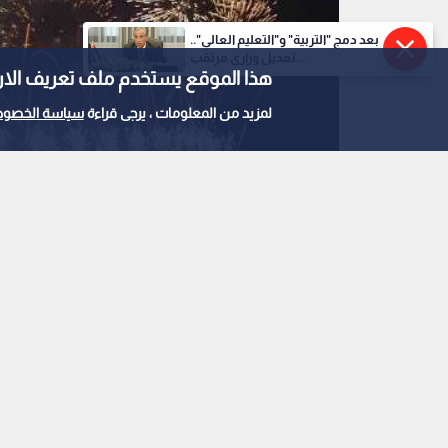
بعد دمج "التربية" و"التعليم العالي"..
تعديل وزاري مرتقب...
هذا الموقع يستخدم ملف تعريف الارتباط e
لمزيد من المعلومات ، يرجى قراءة
سياسة الخصوص
0
0
الأمن العام يحذر من إط
وإغلاق الطرق مع قرب 
استمع للخبر: