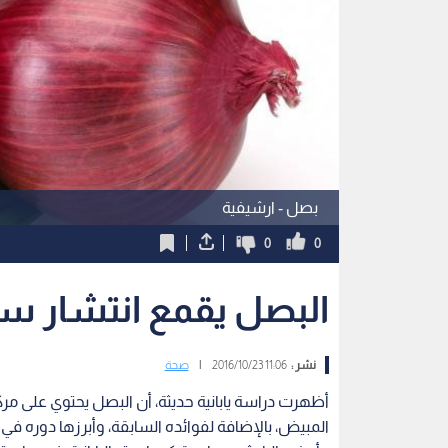
بصل - ارشيفية
0
0
البصل يقمع انتشار س
نشر :
11:06 2016/10/23
|
صحة
أظهرت دراسة يابانية حديثة، أن البصل يحتوي على مر
المبيض، بالإضافة لفوائده السابقة، وأبرزها دوره في ع