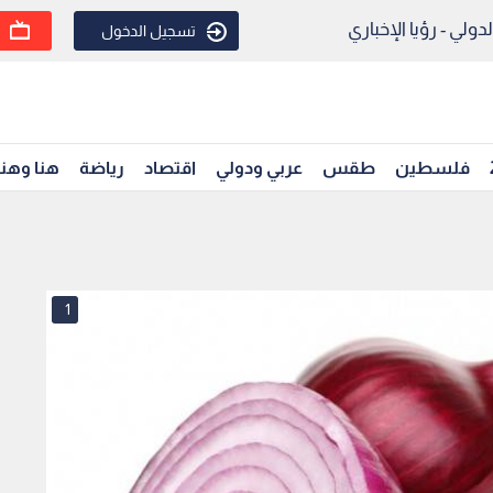
ولي - رؤيا الإخباري
تسجيل الدخول
فلسطين
طقس
عربي ودولي
اقتصاد
رياضة
هنا وهن
1