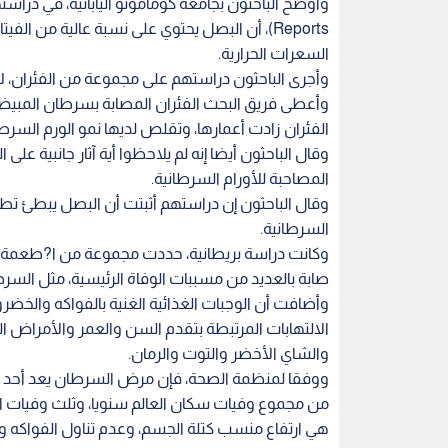
Reports)، أن البصل يحتوي على نسبة عالية من 
السعرات الحرارية.
وأجرى الباحثون دراستهم على مجموعة من الفئران، ل
وأعطى فريق البحث الفئران المصابة بسرطان المبيض
الفئران زادت أعمارها، وتقلص لديها نمو الورم السر
وقال الباحثون أيضا إنه لم يلاحظوا أية آثار جانبية عل
المصاحبة للأورام السرطانية.
وقال الباحثون إن دراستهم أثبتت أن البصل يبطئ تطو
السرطانية.
وكانت دراسة بريطانية، حددت مجموعة من ا?طعمة وا
صابة بالعديد من مسببات الوفاة الرئيسية، مثل السر
وأضافت أن الوجبات الغذائية الغنية بالفواكه والخضرو
الالتهابات المرتبطة بتقدم السن والعمر والأمراض ال
والشاي الأخضر والتوت والرمان.
من مجموع وفيات سكان العالم سنويا، وثلث وفيات
هي ارتفاع منسب كتلة الجسم، وعدم تناول الفواكه وا