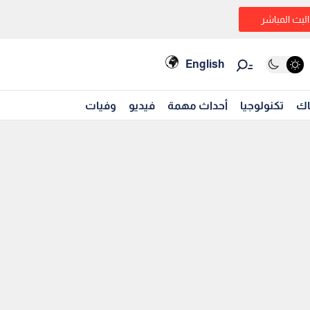
البث المباشر
English
اك
تكنولوجيا
أحداث مهمة
فيديو
وفيات