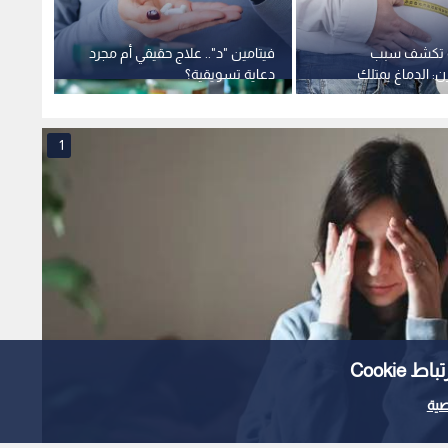
ة تكشف سبب
فيتامين "د".. علاج حقيقي أم مجرد
ن: الدماغ يمتلك
دعاية تسويقية؟
يوميا
ية" تقاوم الحمية
الصحة
1
Cooki
ية