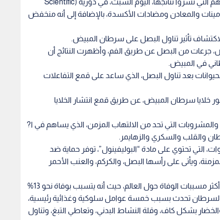
وأوضح الباحثون بجامعة كوماموتو اليابانية، في دراستهم التي نشروا نتائجها، اليوم السبت، في دورية (Scientific
الفيتامينات والمعادن ومضادات الأكسدة، بالإضافة إلى أنه منخفض
اكتشاف تأثير تناول البصل على سرطان المبيض.
، جرعات من البصل عن طريق الفم، وأظهرت النتائج أن
طاني في المبيض.
ى الحيوانات بعد تناول البصل، الذي ساعد على قمع التفاعلات
ر خلايا سرطان المبيض، عن طريق قمع انتشار الخلايا
لمشروبات التي تحد من الالتهاب المزمن، الذي يساهم في ا?
طان والقلب والسكري والزهايمر.
ات، التي تحتوي على مادة “البوليفينول”، توفر حماية ضد
مزمنة، ويأتى على رأسها البصل، والكركم، والعنب الأحمر
ووفقا لمنظمة الصحة، فإن مرض السرطان يعد أحد أكثر مسببات الوفاة حول العالم، حيث أنه يتسبب بوفاة نحو 13%
 السرطان تحدث بسبب خمسة عوامل سلوكية وغذائية رئيسية،
لخضار بشكل كاف، وقلة النشاط البدني، وتعاطي التبغ، وتناول