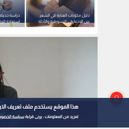
موس عبر
دليل مكونات العناية في الشعر:
دراسة حديث
ات التكنولوجية
بين الادعاءات التسويقية والأدلة
استعادة الوز
ة
العلمية
"ذاكرة بيولوج
هذا الموقع يستخدم ملف تعريف الارتباط e
لمزيد من المعلومات ، يرجى قراءة
سياسة الخصوص