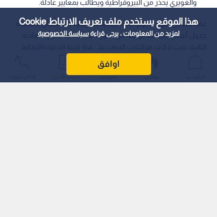
والغويري يحذر من البيروقراطية ويطالب بمعايير عادلة.
هذا الموقع يستخدم ملف تعريف الارتباط Cookie
عقد مجلس النواب ، يوم الأحد، جلسة تشريعية لاستكمال مناقشة
لمزيد من المعلومات ، يرجى قراءة
سياسة الخصوصية
جدول أعمال الجلسة الرابعة من الدورة الاستثنائية للدورة العادية
الثانية، حيث تركزت مداخلات النواب على قرار لجنة التربية والتعليم
النيابية المتضمن مشروع قانون هيئة الاعتماد وضمان الجودة لسنة
اوافق
2026.
الرئيسية
عواجل
المباشر
أحدث الأخبار
الأكثر شيوعًا