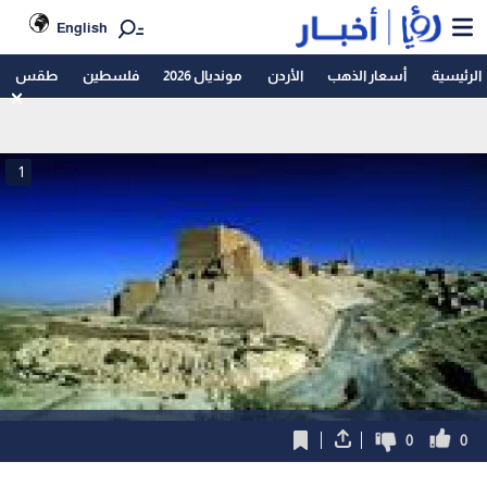
English
الرئيسية
أسعار الذهب
الأردن
مونديال 2026
فلسطين
طقس
1
0
0