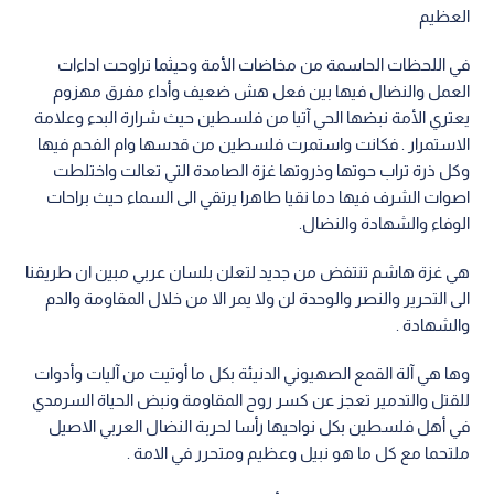
العظيم
في اللحظات الحاسمة من مخاضات الأمة وحيثما تراوحت اداءات
العمل والنضال فيها بين فعل هش ضعيف وأداء مفرق مهزوم
يعتري الأمة نبضها الحي آتيا من فلسطين حيث شرارة البدء وعلامة
الاستمرار . فكانت واستمرت فلسطين من قدسها وام الفحم فيها
وكل ذرة تراب حوتها وذروتها غزة الصامدة التي تعالت واختلطت
اصوات الشرف فيها دما نقيا طاهرا يرتقي الى السماء حيث براحات
الوفاء والشهادة والنضال.
هي غزة هاشم تنتفض من جديد لتعلن بلسان عربي مبين ان طريقنا
الى التحرير والنصر والوحدة لن ولا يمر الا من خلال المقاومة والدم
والشهادة .
وها هي آلة القمع الصهيوني الدنيئة بكل ما أوتيت من آليات وأدوات
للقتل والتدمير تعجز عن كسر روح المقاومة ونبض الحياة السرمدي
في أهل فلسطين بكل نواحيها رأسا لحربة النضال العربي الاصيل
ملتحما مع كل ما هو نبيل وعظيم ومتحرر في الامة .