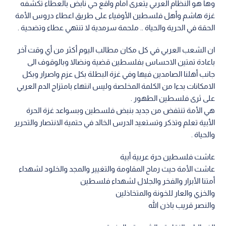
وها هو النظام العربي يتعرى أمام واقع حي نابض بالعطاء تكشفه
غزة هاشم وأهل فلسطين الأوفياء على طريق اعطاء دروس الأمة
الحقة في الحرية والحياة .. ملحمة سرمدية لا تنتهي عطاء وتضحية .
ان الشعب العربي في كل مكان مطالب اليوم أكثر من أي وقت آخر
باعادة تمتين الاحساس بفلسطين قضية ونضالا وبالوقوف الى
جانب أهلنا الصامدين فيها وفي غزة البطلة بكل عزم واصرار وبكل
الامكانات بدءا من الكلمة المخلصة وليس انتهاء بامتزاج الدم العربي
على ثرى فلسطين الطهور .
هي الأمة تنتفض من جديد بنبض فلسطين وبسواعد غزة الحرة
الأبية تعلم وتذكر وتستعيد الدرس الخالد في حتمية الانتصار والتحرير
والحياة .
عاشت فلسطين حرة عربية أبية
عاشت الأمة حيث رماح المقاومة والتغيير والمجد والخلود لشهداء
أمتنا الأبرار والفخر والجلال لشهداء فلسطين
والخزي والعار للخونة والمتخاذلين
والنصر قريب باذن الله