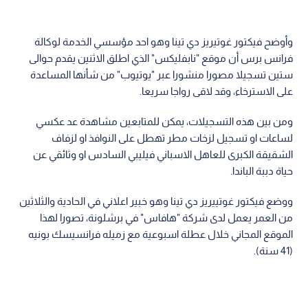
وأوضح فيكتور غوتيريز دي تينا وهو احد مؤسسي الخدمة لوكالة
فرانس برس أن موقع "نابفليكس" الذي اطلق الاثنين يقدم حوالى
ستين تسجيلا مصورا منشورا عبر "يوتيوب" من شأنها المساعدة
على الاسترخاء، وقد لاقى رواجا سريعا.
ومن بين هذه التسجيلات، يمكن للمتابعين مشاهدة عد عكسي
لساعات او تسجيل لزخات مطر تهطل على النوافذ او لزفاف
الشقيقة الكبرى للعاهل الاسباني فيليبي السادس او وثائقي عن
حياة دببة الباندا.
ووضع فيكتور غوتييريز دي تينا وهو خبير اعلاني في الحادية والثلاثين
من العمر يعمل لدى شركة "هافاس" في برشلونة، تصورا لهذا
الموقع المجاني خلال عطلة اسبوعية مع زميله فرانسيسك بونيه
(41 سنة).