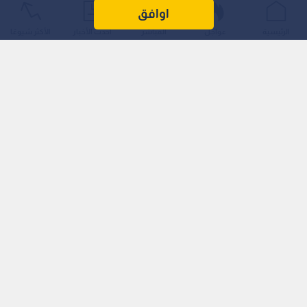
"ووهو" زواره بتجربة غير مألوفة، بطلها "الشيف أيمن"، الذي يقدم
اوافق
كأول طاه بالذكاء الاصطناعي.
الرئيسية
عواجل
المباشر
أحدث الأخبار
الأكثر شيوعًا
"شيف" افتراضي ولحم ديناصور!
على مقربة من برج خليفة، يقف "الشيف أيمن" عند المدخل كتجسيد
افتراضي هولوغرام لشاب أشقر يرتدي نظارة مستقبلية، داعيا الزوار
للعبور نحو ممر شبه مظلم تحيط به خيوط لونية صارخة، في أجواء
صممت لتحاكي عام 2071، تاريخ مئوية دولة الإمارات.