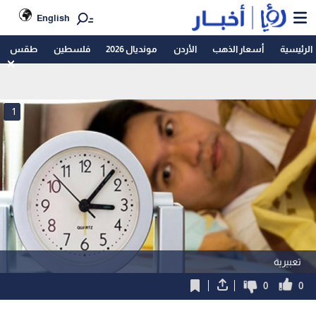
English
الرئيسية
أسعار الذهب
الأردن
مونديال 2026
فلسطين
طقس
1
تعبيرية
0
0