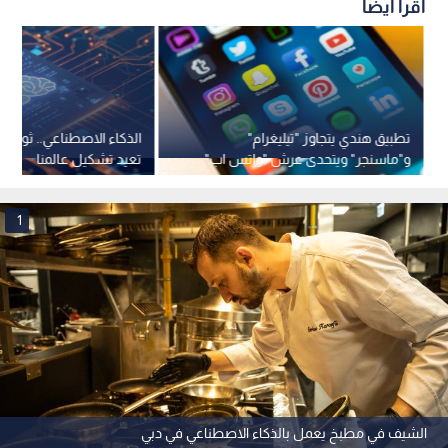
اقرأ أيضاً
تطبيق هندي يتجاوز "تيليغرام"
الذكاء الاصطناعي.. ثورة الا
و"ماسنجر" ويتحدى عرش "واتس اب"
تعيد تشكيل عالمنا
1
الشيف في مطبخ يعمل بالذكاء الاصطناعي في دبي