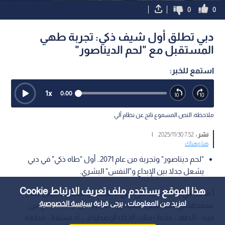
0
0
دبي تطلق أول شيف ذكي: تجربة طهي
المستقبل مع "لحم الديناصور"
استمع للخبر:
1
x
0:00
ملاحظة: النص المسموع ناتج عن نظام آلي
نشر :
7:52 2025/11/30
|
هنا وهناك
"لحم ديناصور" وتجربة من عام 2071.. أول "طاه ذكي" في دبي
يشعل جدلا بين الإبداع و"النفس" البشري.
هذا الموقع يستخدم ملف تعريف الارتباط Cookie
أ ف ب: في قلب مدينة دبي، التي لا تكف عن مسابقة الزمن لحجز
لمزيد من المعلومات ، يرجى قراءة
سياسة الخصوصية
مقعدها في المستقبل، بدأت تجربة فريدة من نوعها تجمع بين
فنون الطهي وخوارزميات الذكاء الاصطناعي؛ إذ يستقبل مطعم