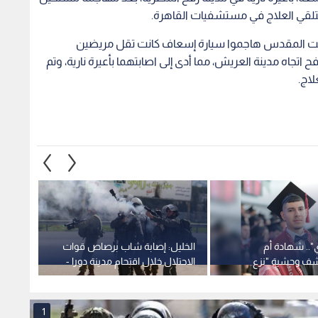
تلقي العلاج في مستشفيات القاهرة.
يت المقدس هاجموا سيارة إسعاف كانت تقل مريضين
 اتجاه مدينة العريش، مما أدى إلى اصابتهما بأعيرة نارية، وتم
اج.
.. شهادة أم
الخليل: إصابة شاب برصاص قوات
استشه
ف وحشية "نزع
الاحتلال خلال اقتحام مدينة دورا -
الاحتل
 سجون الاحتلال
فيديو
1