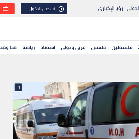
ولي - رؤيا الإخباري
تسجيل الدخول
فلسطين
طقس
عربي ودولي
اقتصاد
رياضة
هنا وهن
1