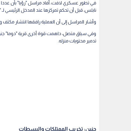
في تطور عسكري لافت، أفاد مراسل "رؤيا" بأن عددا ك
نابلس، قبل أن تحكم تمركزها عند المدخل الرئيسي لـ
وأشار المراسل إلى أن العملية رافقها انتشار مكثف و
وفي سياق متصل، داهمت قوة أخرى قرية "دوما" جن
تدمير محتويات منزله.
جنين: تخريب الممتلكات والبسطات