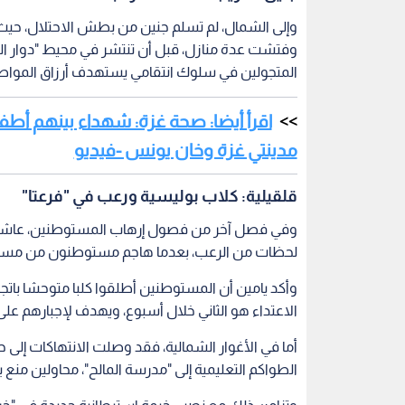
وإلى الشمال، لم تسلم جنين من بطش الاحتلال، حيث 
وفتشت عدة منازل، قبل أن تنتشر في محيط "دوار الس
المتجولين في سلوك انتقامي يستهدف أرزاق المواط
اقرأ أيضا: صحة غزة: شهداء بينهم أطفا
مدينتي غزة وخان يونس -فيديو
قلقيلية: كلاب بوليسية ورعب في "فرعتا"
وفي فصل آخر من فصول إرهاب المستوطنين، عاشت عا
لحظات من الرعب، بعدما هاجم مستوطنون من مستوطن
وأكد يامين أن المستوطنين أطلقوا كلبا متوحشا باتجاه أ
الاعتداء هو الثاني خلال أسبوع، ويهدف لإجبارهم عل
أما في الأغوار الشمالية، فقد وصلت الانتهاكات إ
الطواكم التعليمية إلى "مدرسة المالح"، محاولين منع 