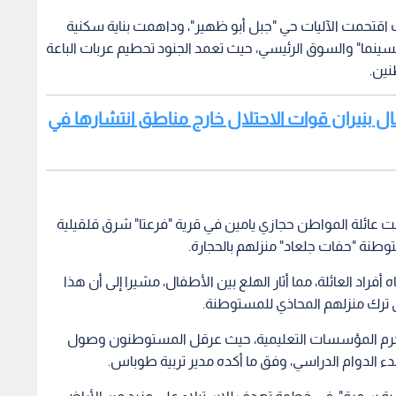
اقتحمت الآليات حي "جبل أبو ظهير"، وداهمت بناية سكنية
ينما" والسوق الرئيسي، حيث تعمد الجنود تحطيم عربات الباعة
نين.
ل بنيران قوات الاحتلال خارج مناطق انتشارها في
ئلة المواطن حجازي يامين في قرية "فرعتا" شرق قلقيلية
ة "حفات جلعاد" منزلهم بالحجارة.
فراد العائلة، مما أثار الهلع بين الأطفال، مشيرا إلى أن هذا
ى ترك منزلهم المحاذي للمستوطنة.
لى حرم المؤسسات التعليمية، حيث عرقل المستوطنون وصول
بدء الدوام الدراسي، وفق ما أكده مدير تربية طوباس.