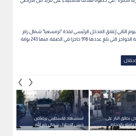
بة سمرة"، في خطوة تهدف للاستيلاء على مزيد من الأراضي
م الثاني إغلاق المدخل الرئيسي لبلدة "ترمسعيا" شمال رام
الله، مما فاقم معانات المواطنين، وذلك ضمن سياسة الحواجز التي بلغ عددها 916 حاجزا في الضفة، منها 243 بوابة
حتلال
ل تطلق النار على
استشهاد فلسطيني برصاص
بحماية
افلة بالحجارة
جيش الاحتلال شمال رام الله
سلسلة
هم
بالضف