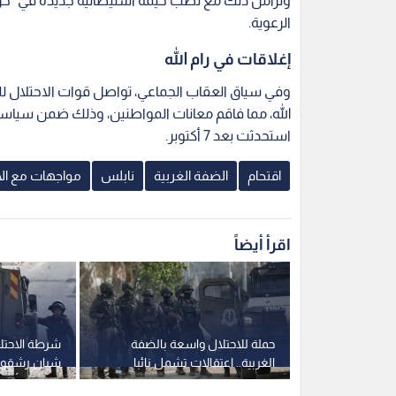
وتزامن ذلك مع نصب خيمة استيطانية جديدة في "خر
الرعوية.
إغلاقات في رام الله
وفي سياق العقاب الجماعي، تواصل قوات الاحتلال لليو
استحدثت بعد 7 أكتوبر.
اقتحام
الضفة الغربية
نابلس
مواجهات مع الا
اقرأ أيضاً
تنكيل.. جيش
حملة للاحتلال واسعة بالضفة
شرطة الاحتلا
 اقتحامات
الغربية.. اعتقالات تشمل نائبا
شبان رشقوا ح
بية
ومواطنين في عدة مدن وبلدات
واعتقال أحد