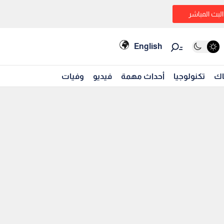
البث المباشر
English
اك
تكنولوجيا
أحداث مهمة
فيديو
وفيات