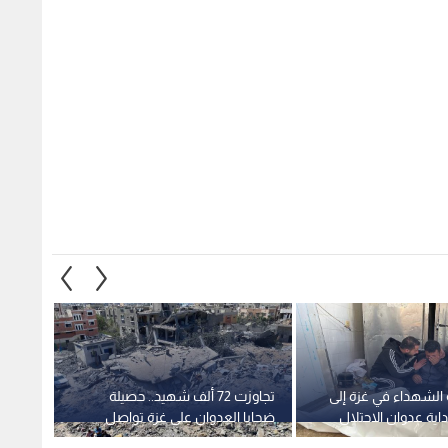
 الشهداء في غزة إلى
تجاوزت 72 ألف شهيد.. حصيلة
استشها
ضحايا العدوان على غزة تواصل
رياض ا
الارتفاع والركام يحاصر المئات
حافلة