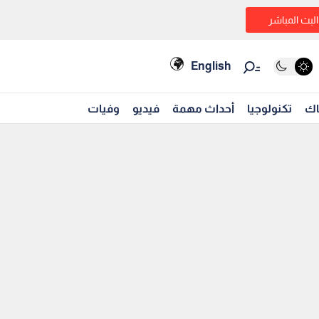
البث المباشر
English
اك
تكنولوجيا
أحداث مهمة
فيديو
وفيات