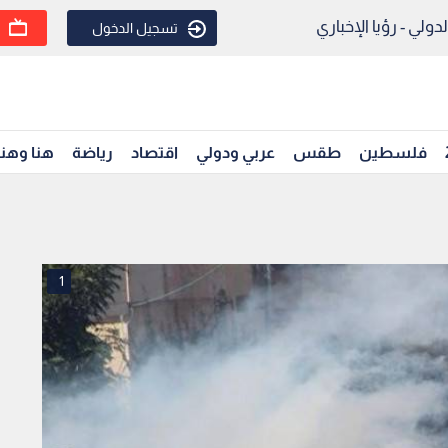
ولي - رؤيا الإخباري
تسجيل الدخول
فلسطين
طقس
عربي ودولي
اقتصاد
رياضة
هنا وهن
1