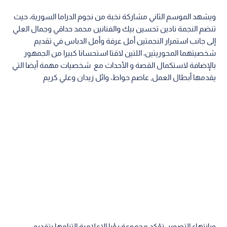
ويشهد الموسم الثاني مشاركة نخبة من نجوم الدراما السورية، حيث
تنضم النجمة نادين تحسين بيك والفنانين محمد حداقي وجمال العلي
إلى جانب استمرار النجمتين أمل عرفة وأمل الدباس في تقديم
شخصيتهما المحوريتين، اللتين لاقتا استحسانا كبيرا من الجمهور
بالإضافة لاستكمال القصة و الأحداث مع شخصيات مهمة أيضا التي
يقدمها أبطال العمل, عاصم حواط، وائل زيدان وعلي كريم
وبانتهاء التصوير، تؤكد مجموعة رؤيا الإعلامية التزامها بتقديم