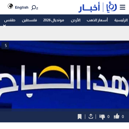
English
الرئيسية
أسعار الذهب
الأردن
مونديال 2026
فلسطين
طقس
5
0
0