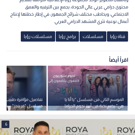
محتوى درامي عربي عالي الجودة، يجمع بين الترفيه والعمق
الاجتماعي، ويخاطب مختلف شرائح الجمهور، في إطار خطتها لإنتاج
أعمال نوعية تثري المشهد الدرامي العربي.
قناة رؤيا
مسلسلات
برامج رؤيا
مسلسلات رؤيا
اقرأ أيضاً
الموسم الثاني من مسلسل "يا أنا يا
تفاصيل مؤامرة طبيب أدت
هي" يضم نخبة من أبرز نجوم الدراما
مسلسل "فريندز"
السورية
6