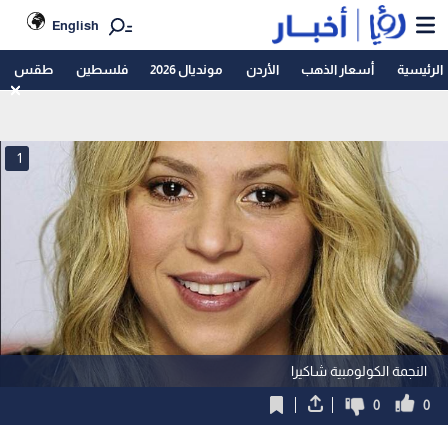
English
الرئيسية
أسعار الذهب
الأردن
مونديال 2026
فلسطين
طقس
1
النجمة الكولومبية شاكيرا
0
0