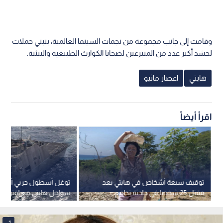
وقامت إلى جانب مجموعة من نجمات السينما العالمية، بتبني حملات
لحشد أكبر عدد من المتبرعين لضحايا الكوارث الطبيعية والبيئية.
هايتي
اعصار ماثيو
اقرأ أيضاً
توقيف سبعة أشخاص في هايتي بعد
توغل أسطول حربي أميركي
مقتل 25 شخصا في حادثة تدافع
سواحل هايتي مع اقتراب نه
المجلس الرئاسي
1