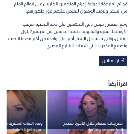
قوائم الملاحقة الدولية: إدراج المتهمين الهاربين على قوائم المنع
من السفر وترقب الوصول للقبض عليهم فور ظهورهم.
ومع استمرار حبس باقي المتهمين على ذمة القضية، تترقب
الأوساط الفنية والقانونية جلسة الخامس من سبتمبر/أيلول
المقبل، والتي ستسدل الستار أخيرا على واحدة من أكبر قضايا النصب
وتصنيع المخدرات التي شغلت الشارع المصري.
أخبار الفنانين
اقرأ أيضاً
تصريحات سهام جلال الأخيرة تتصدر
وفاة الفنانة المصرية سه
المشهد بعد وفاتها
عمر يناهز 54 عاما