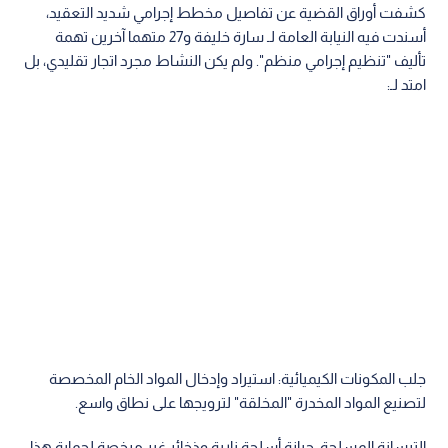
كشفت أوراق القضية عن تفاصيل مخطط إجرامي شديد التعقيد،
أسندت فيه النيابة العامة لـ سارة خليفة و27 متهما آخرين تهمة
تأليف "تنظيم إجرامي منظم". ولم يكن النشاط مجرد اتجار تقليدي، بل
امتد لـ:
جلب المكونات الكيميائية: استيراد وإدخال المواد الخام المخصصة
لتصنيع المواد المخدرة "المخلقة" لترويجها على نطاق واسع.
الترسانة المسلحة: حيازة أسلحة نارية وذخائر غير مرخصة لحماية هذا