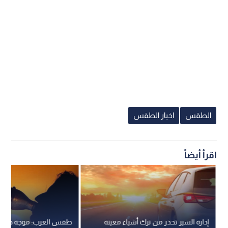
الطقس
اخبار الطقس
اقرأ أيضاً
إدارة السير تحذر من ترك أشياء معينة
طقس العرب: موجة حر إق