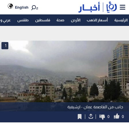
English
الرئيسية
أسعار الذهب
الأردن
صحة
فلسطين
طقس
عربي و
1
جانب من العاصمة عمان - ارشيفية
0
0