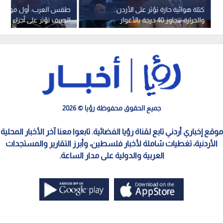
كتلة هوائية حارة تؤثر على الأردن..
طقس العرب: أول موجة ح
والحرارة تتجاوز 40 درجة بالأغوار
الصيف تؤثر على أجزاء من ا
والعقبة
جميع الحقوق محفوظة رؤيا © 2026
موقع إخباري أردني تابع لقناة رؤيا الفضائية. تابعوا معنا آخر الأخبار المحلية
الأردنية، تغطيات شاملة لأخبار فلسطين، وأبرز التقارير والمستجدات
العربية والدولية على مدار الساعة.