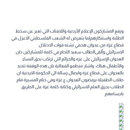
ورﻓﻊ اﻟﻤﺸﺎرﻛﻮن اﻹﻋﻼم اﻷردﻧﻴﺔ واﻟﻼﻓﺘﺎت اﻟﺘﻲ ﺗﻌﺒﺮ ﻋﻦ ﺳﺨﻂ
اﻟﻄﻠﺒﺔ واﺳﺘﻨﻜﺎرﻫﻢﻟﻤﺎ ﻳﺘﻌﺮض ﻟﻪ اﻟﺸﻌﺐ اﻟﻔﻠﺴﻄﻴﻨﻲ اﻻﻋﺰل ﻓﻲ
ﻗﻄﺎع ﻏﺰة ﻣﻦ ﻋﺪوان ﻫﺠﻤﻲ ﺗﺸﻨﻪ ﻗﻮات اﻻﺣﺘﻼل
اﻻﺳﺮاﺋﻴﻠﻲ.وأﻟﻘﻰالطالب سعيد اللحام في كلمة للمشاركين دان
اﻟﻌﺪوان اﻹﺳﺮاﺋﻴﻠﻲ ﻋﻠﻰ ﻏﺰه واﻟﺠﺮاﺋﻢ اﻟﺘﻲ ﺗﺮﺗﻜﺐ ﺑﺤﻖ اﻟﻨﺴﺎء
واﻷﻃﻔﺎل ﻫﻨﺎك. واشار منظمو الفعالية بان هذه الوقفة تنديد
بالعدوان على قطاع غزة وايصال رسالة الى الحكومة الاردنية ان
طلاب الطفيلة يرفضون العدوان ع غزة وفي ختام المسيرة قام
الطلاب بحرق العلم الاسرائيلي وكتابة كلمة غزة على الطريق
باجسامهم