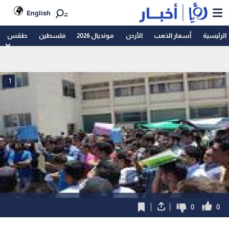
English
الرئيسية
أسعار الذهب
الأردن
مونديال 2026
فلسطين
طقس
1
0
0