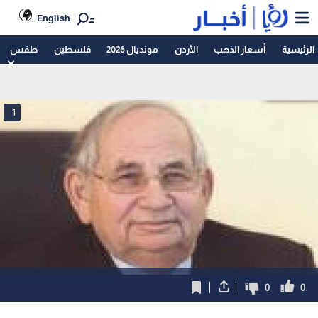
English
الرئيسية
أسعار الذهب
الأردن
مونديال 2026
فلسطين
طقس
1
0
0