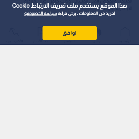
المتنقل والفحص الفني المسائي، وذلك ضمن إطار المبادرة
هذا الموقع يستخدم ملف تعريف الارتباط Cookie
الابتكارية "بنوصلك".
لمزيد من المعلومات ، يرجى قراءة
سياسة الخصوصية
اوافق
الرئيسية
عواجل
المباشر
أحدث الأخبار
الأكثر شيوعًا
وأوضحت الإدارة أن عربة الترخيص المتنقلة ستتواجد في قاعة الأمير
الحسين التابعة لبلدية برقش، من الساعة 3:00 عصرا وحتى 8:00
مساء، لتقديم كافة خدمات الترخيص الشاملة للسائقين ومركباتهم
في المنطقة.