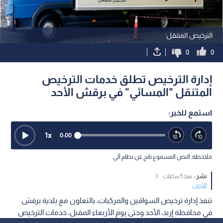
الترخيص المتنقل
0
0
إدارة الترخيص تطلق خدمات الترخيص
المتنقل "المسائي" في برقش الأحد
استمع للخبر:
1
x
0:00
ملاحظة: النص المسموع ناتج عن نظام آلي
نشر :
منذ 5 ساعات
|
الأردن
تنفذ إدارة ترخيص السواقين والمركبات، بالتعاون مع بلدية برقش
في محافظة إربد، الأحد وحتى يوم الأربعاء المقبل، خدمات الترخيص