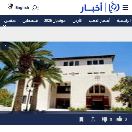
English
الرئيسية
أسعار الذهب
الأردن
مونديال 2026
فلسطين
طقس
1
0
0