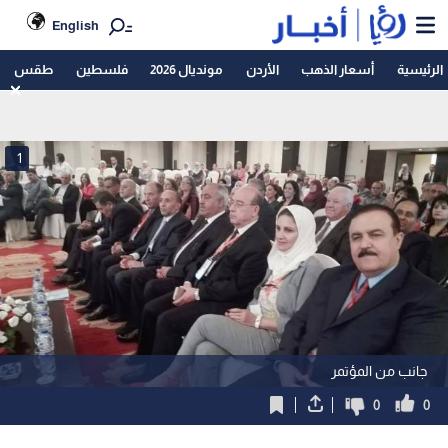
English
الرئيسية
أسعار الذهب
الأردن
مونديال 2026
فلسطين
طقس
1
جانب من المؤتمر
0
0