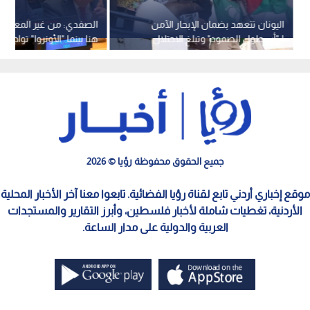
اليونان تتعهد بضمان الإبحار الآمن
الصفدي: من غير المعقول
لـ"أسطول الصمود" وتبلغ الاحتلال
هنا بينما "الأونروا" تواجه 
بوجود مواطنيها
حملة اغتيال سياسي ضدها
جميع الحقوق محفوظة رؤيا © 2026
موقع إخباري أردني تابع لقناة رؤيا الفضائية. تابعوا معنا آخر الأخبار المحلية
الأردنية، تغطيات شاملة لأخبار فلسطين، وأبرز التقارير والمستجدات
العربية والدولية على مدار الساعة.