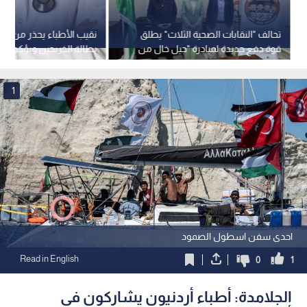
تحالف "النقابات الصحية الثلاث" يطلق
نقيب الأطباء يحذر من "ان
قوة دفع جديدة لمبادرة "جيل خال من
التدخين"
2025 بلا مقاعد اختصاص
1
احدى سفن اسطول الصمود
Read in English
0
1
الجلامدة: أطباء أردنيون يشاركون في