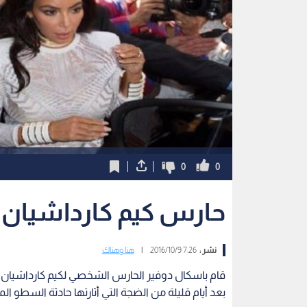
0
0
حارس كيم كارداشيان 
نشر :
7:26 2016/10/9
|
هنا وهناك
قام باسكال دوفير الحارس الشخصي لكيم كارداشيان ب
بعد أيام قليلة من الضجة التي أثارتها حادثة السطو ا