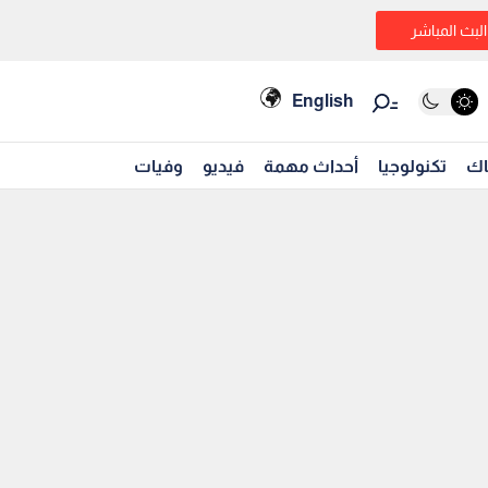
البث المباشر
English
اك
تكنولوجيا
أحداث مهمة
فيديو
وفيات