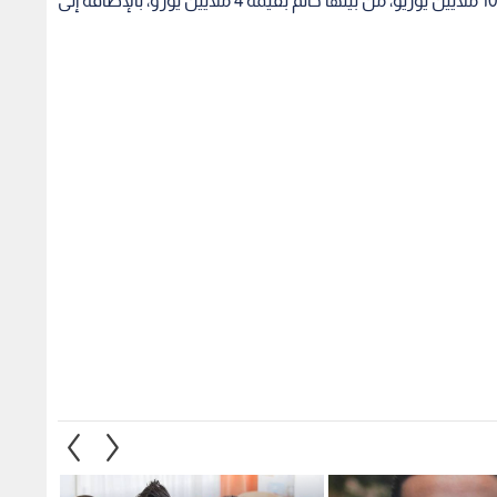
بهيئة ضباط شرطة، واستولوا على مجوهرات بقيمة 10 ملايين يوريو، من بينها خاتم بقيمة 4 ملايين يورو، بالإضافة إلى