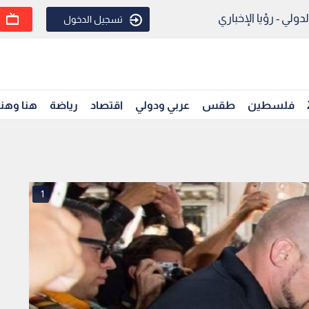
ولي - رؤيا الإخباري
تسجيل الدخول
فلسطين
طقس
عربي ودولي
اقتصاد
رياضة
هنا وهن
1