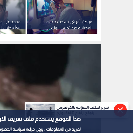
يال ميديا"
مراهق أمريكي يسحب دعواه
محمد علي عبد
 مدعي العلاج
القضائية ضد "فيس بوك
يبدأ بتحليل 
نصب
وانستجرام" بتهمة التسبب بإدمان
القرارات الع
مواقع التواصل الاجتماعي
تقرير لمكتب الميزانية بالكونغرس
يتوقع ارتفاع تكلفة بوارج...
هذا الموقع يستخدم ملف تعريف الارتباط e
لمزيد من المعلومات ، يرجى قراءة
سياسة الخصوص