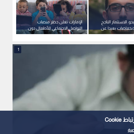
و: الاستثمار الناجح
الإمارات تعلن حظر منصات
نجومية
الانخفاضات بعيدا عن
التواصل الاجتماعي للأطفال دون
الشهرة
اطفية
سن 15 عاما
الاجتم
1
Cooki
ية