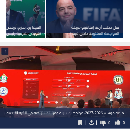
هل دخلت أزمة إنفانتينو مرحلة
الفيفا يرد بحزم: نرفض مح
المواجهة المفتوحة داخل فيفا؟
تقويض شرعية رئيس الاتح
1
قرعة موسم 2026-2027: مواجهات نارية وقرارات تاريخية في الكرة الأردنية
0
0