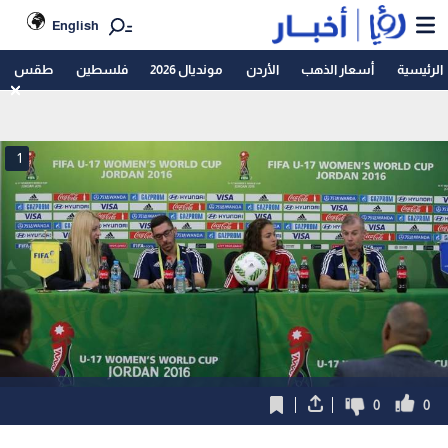
English
الرئيسية
أسعار الذهب
الأردن
مونديال 2026
فلسطين
طقس
1
0
0