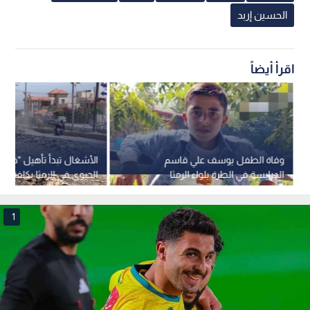
الحسين إربد
اقرأ أيضاً
وفاة الطفل يوسف علي قاسم
الأشغال تبدأ تأهيل "طريق
الدرابسة في الطرة بلواء الرمثا
دينار -فيديو
1