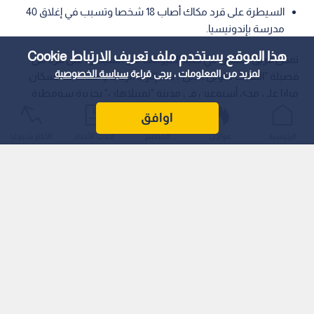
السيطرة على قرد مكاك أصاب 18 شخصا وتسبب في إغلاق 40
مدرسة بإندونيسيا.
هذا الموقع يستخدم ملف تعريف الارتباط Cookie
تمكن فريق مختص في صيد الحيوانات من السيطرة على قرد من
لمزيد من المعلومات ، يرجى قراءة
سياسة الخصوصية
فصيلة "المكاك طويل الذيل"، بعد إثارته الرعب ومهاجمته السكان
مرارا على مدى أسبوعين في مدينة "تمبيلاهان" بجزيرة سومطرة
الإندونيسية، مما أسفر عن إصابة 18 شخصا بينهم أطفال ومسنون،
اوافق
وتسبب في إغلاق 40 مدرسة.
الرئيسية
عواجل
المباشر
أحدث الأخبار
الأكثر شيوعًا