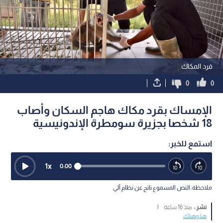
قرد المكاك
0
0
الإمساك بقرد مكاك هاجم السكان وأصاب
18 شخصا بجزيرة سومطرة الإندونيسية
استمع للخبر:
1
x
0:00
ملاحظة: النص المسموع ناتج عن نظام آلي
نشر :
منذ 16 ساعة
|
هنا وهناك