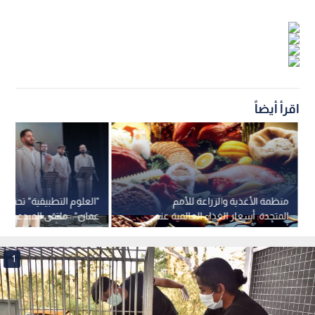
اقرأ أيضاً
منظمة الأغذية والزراعة للأمم
"العلوم التطبيقية" تحتضن 
المتحدة: أسعار الغذاء العالمية عند
عمان".. ملتقى المبدعين وص
أعلى مستوى منذ 3 سنوات ونصف
1