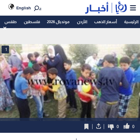
English
الرئيسية
أسعار الذهب
الأردن
مونديال 2026
فلسطين
طقس
1
0
0